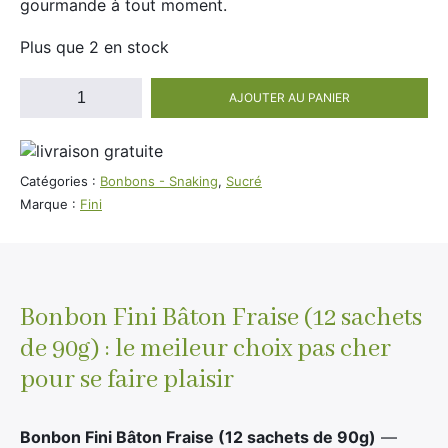
gourmande à tout moment.
Divers
Adalya
Plus que 2 en stock
Nouveautés
Al Fakher
quantité
Cristal Puff
AJOUTER AU PANIER
de
SoGood
Bonbon
Fini
Bâton
Catégories :
Bonbons - Snaking
,
Sucré
Fraise
Marque :
Fini
10ml
(12
sachets
50ml
de
100ml
90g)
Bonbon Fini Bâton Fraise (12 sachets
Booster E-Liquide
de 90g) : le meileur choix pas cher
pour se faire plaisir
Salé
Sucré
Bonbon Fini Bâton Fraise (12 sachets de 90g)
—