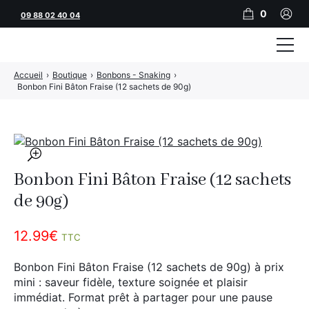
0
09 88 02 40 04
Accueil
›
Boutique
›
Bonbons - Snaking
›
Tubeuses
Bonbon Fini Bâton Fraise (12 sachets de 90g)
Tubes
Feuilles
🔍
Filtres
Bonbon Fini Bâton Fraise (12 sachets
Rouleuses
de 90g)
Briquets
12.99
€
TTC
Vape
Bonbon Fini Bâton Fraise (12 sachets de 90g) à prix
mini : saveur fidèle, texture soignée et plaisir
CBD
immédiat. Format prêt à partager pour une pause
JNR