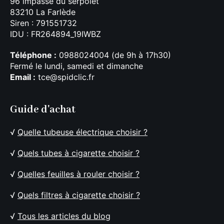
96 impasse du serpolet
83210 La Farlède
Siren : 791551732
IDU : FR264894_19IWBZ
Téléphone :
0988024004 (de 9h à 17h30)
Fermé le lundi, samedi et dimanche
Email :
tce@spidclic.fr
Guide d'achat
√
Quelle tubeuse électrique choisir ?
√
Quels tubes à cigarette choisir ?
√
Quelles feuilles à rouler choisir ?
√
Quels filtres à cigarette choisir ?
√
Tous les articles du blog