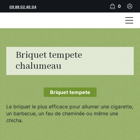
0
09 88 02 40 04
Tubeuses
Tubes
Briquet tempete
Feuilles
chalumeau
Filtres
Rouleuses
Briquet tempete
Briquets
Le briquet le plus efficace pour allumer une cigarette,
un barbecue, un feu de cheminée ou même une
Vape
chicha.
CBD
JNR