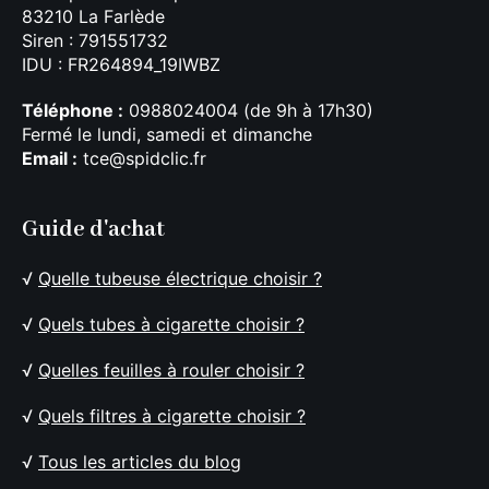
83210 La Farlède
Siren : 791551732
IDU : FR264894_19IWBZ
Téléphone :
0988024004 (de 9h à 17h30)
Fermé le lundi, samedi et dimanche
Email :
tce@spidclic.fr
Guide d'achat
√
Quelle tubeuse électrique choisir ?
√
Quels tubes à cigarette choisir ?
√
Quelles feuilles à rouler choisir ?
√
Quels filtres à cigarette choisir ?
√
Tous les articles du blog