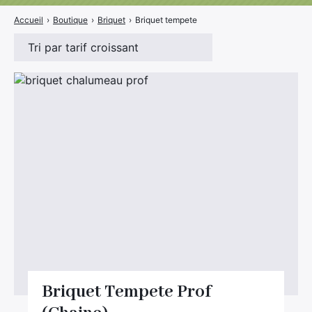
Divers
Adalya
Accueil
›
Boutique
›
Briquet
›
Briquet tempete
Nouveautés
Al Fakher
Cristal Puff
SoGood
10ml
50ml
100ml
Booster E-Liquide
Salé
Briquet Tempete Prof
Sucré