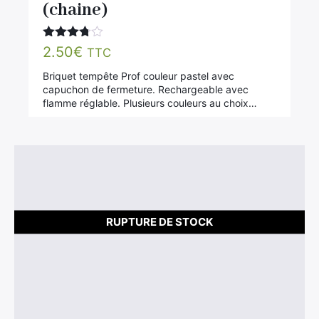
(chaine)
Note
2.50
€
TTC
3.67
sur 5
Briquet tempête Prof couleur pastel avec
capuchon de fermeture. Rechargeable avec
flamme réglable. Plusieurs couleurs au choix…
RUPTURE DE STOCK