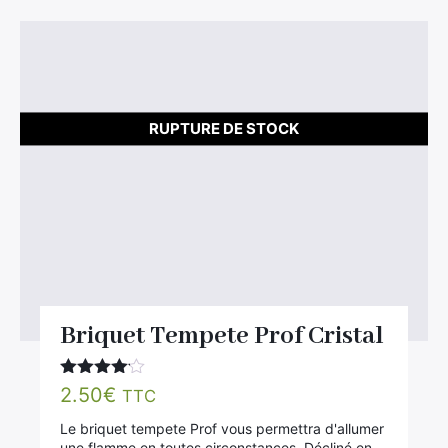
RUPTURE DE STOCK
Briquet Tempete Prof Cristal
Note
4.00
2.50
€
TTC
sur 5
Le briquet tempete Prof vous permettra d'allumer
une flamme en toutes circonstances. Décliné en