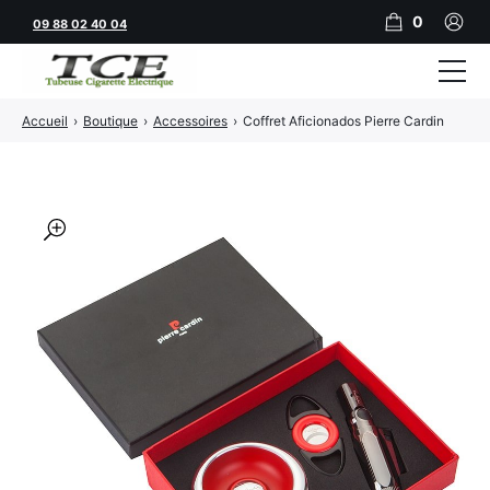
0
09 88 02 40 04
Accueil
›
Boutique
›
Accessoires
›
Coffret Aficionados Pierre Cardin
Tubeuses
Tubes
Feuilles
🔍
Filtres
Rouleuses
Briquets
Vape
CBD
JNR