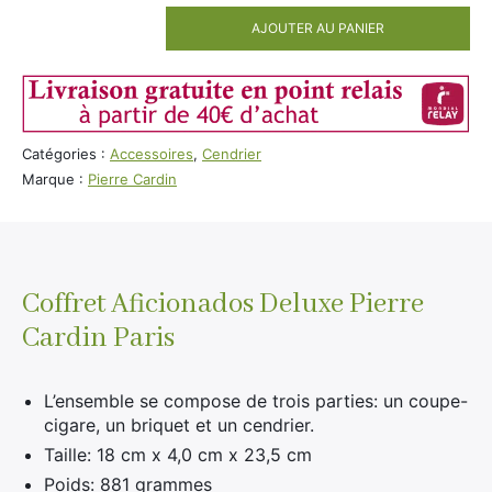
AJOUTER AU PANIER
quantité
de
Coffret
Aficionados
Pierre
Catégories :
Accessoires
,
Cendrier
Cardin
Marque :
Pierre Cardin
Coffret Aficionados Deluxe Pierre
Cardin Paris
L’ensemble se compose de trois parties: un coupe-
cigare, un briquet et un cendrier.
Taille: 18 cm x 4,0 cm x 23,5 cm
Poids: 881 grammes