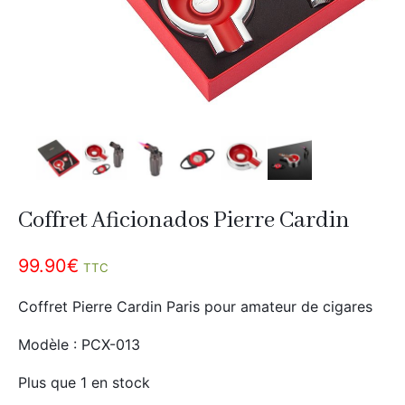
Divers
Adalya
Nouveautés
Al Fakher
Cristal Puff
SoGood
10ml
Coffret Aficionados Pierre Cardin
50ml
100ml
99.90
€
TTC
Booster E-Liquide
Coffret Pierre Cardin Paris pour amateur de cigares
Modèle : PCX-013
Salé
Plus que 1 en stock
Sucré