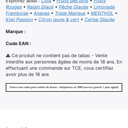
Explorez aussi :
Cola
•
Fruits des bois
•
Fruits
Rouges
•
Raisin Glacé
•
Pêche Glacée
•
Limonade
Framboise
•
Ananas
•
Triple Mangue
•
MENTHOL
•
Kiwi Passion
•
Citron jaune & vert
•
Cerise Glacée
Marque :
Code EAN :
⚠ Ce produit ne contient pas de tabac - Vente
interdite aux personnes âgées de moins de 18 ans. En
effectuant une commande sur TCE, vous certifiez
avoir plus de 18 ans
×
Rechercher
: