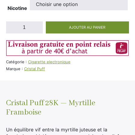
Nicotine
quantité
AJOUTER AU PANIER
de
Cristal
Puff
28K
—
Catégorie :
Cigarette electronique
Myrtille
Marque :
Cristal Puff
Framboise
(100%
Légale)
Cristal Puff 28K — Myrtille
Framboise
Un équilibre vif entre la myrtille juteuse et la