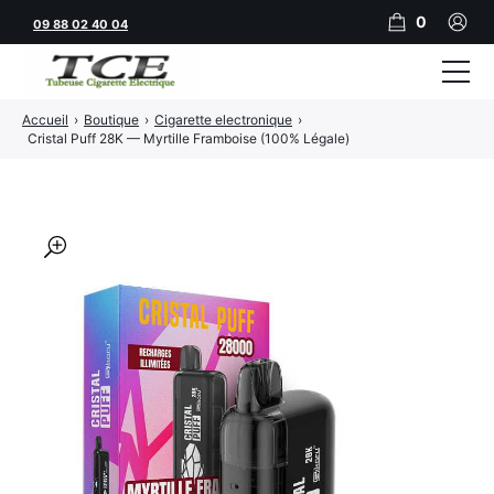
0
09 88 02 40 04
Accueil
›
Boutique
›
Cigarette electronique
›
Tubeuses
Cristal Puff 28K — Myrtille Framboise (100% Légale)
Tubes
Feuilles
🔍
Filtres
Rouleuses
Briquets
Vape
CBD
JNR