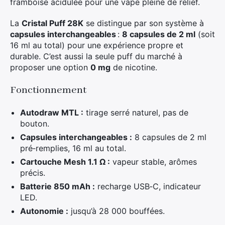
framboise acidulée pour une vape pleine de relief.
La
Cristal Puff 28K
se distingue par son système à
capsules interchangeables
:
8 capsules de 2 ml
(soit
16 ml au total) pour une expérience propre et
durable. C’est aussi la seule puff du marché à
proposer une option
0 mg
de nicotine.
Fonctionnement
Autodraw MTL :
tirage serré naturel, pas de
bouton.
Capsules interchangeables :
8 capsules de 2 ml
pré‑remplies, 16 ml au total.
Cartouche Mesh 1.1 Ω :
vapeur stable, arômes
précis.
Batterie 850 mAh :
recharge USB‑C, indicateur
LED.
Autonomie :
jusqu’à 28 000 bouffées.