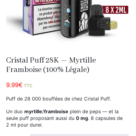
Divers
Adalya
Nouveautés
Al Fakher
Cristal Puff
SoGood
Cristal Puff 28K — Myrtille
10ml
Framboise (100% Légale)
50ml
9.99
€
100ml
TTC
Booster E-Liquide
Puff de 28 000 bouffées de chez Cristal Puff.
Un duo
myrtille
/
framboise
plein de peps — et la
seule puff proposant aussi du
0 mg
. 8 capsules de
Salé
2 ml pour durer.
Sucré