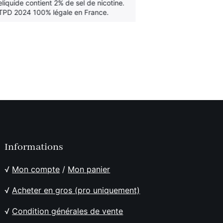
eliquide contient 2% de sel de nicotine.
légèrement acid
TPD 2024 100% légale en France.
Informations
√
Mon compte
/
Mon panier
√
Acheter en gros (pro uniquement)
√
Condition générales de vente