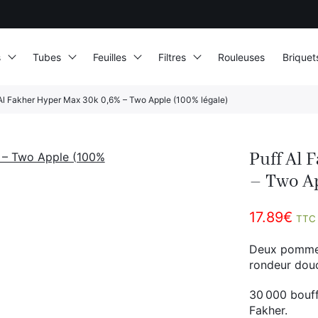
s
Tubes
Feuilles
Filtres
Rouleuses
Briquet
Al Fakher Hyper Max 30k 0,6% – Two Apple (100% légale)
Puff Al 
– Two Ap
17.89
€
TTC
Deux pommes,
rondeur douc
30 000 bouff
Fakher.