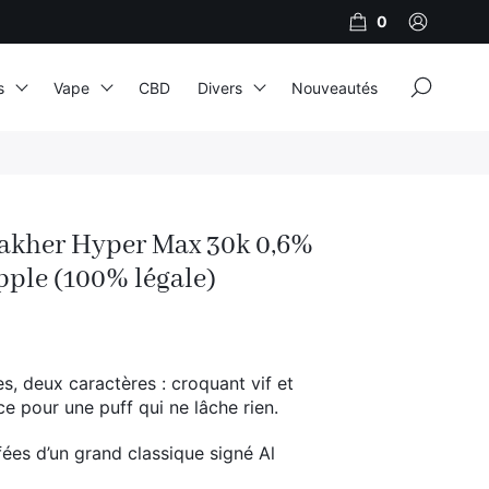
0
×
s
Vape
CBD
Divers
Nouveautés
JNR
Adalya
Fakher Hyper Max 30k 0,6%
Al Fakher
ple (100% légale)
Cristal Puff
SoGood
 deux caractères : croquant vif et
e pour une puff qui ne lâche rien.
10ml
ées d’un grand classique signé Al
50ml