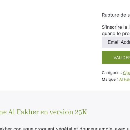
Rupture de 
S'inscrire la
quand le pro
Entrez
votre
adresse
VALIDE
e-
mail
pour
Catégorie :
Cig
rejoindre
Marque :
Al Fa
la
liste
d'attente
pour
ce
ône Al Fakher en version 25K
produit
kher conjugue croquant végétal et douceur ample, avec une