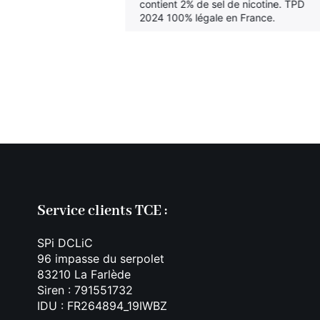
contient 2% de sel de nicotine. TPD
f Multipod,
2024 100% légale en France.
tête pour
ts : citron vert
sin glacé,
. Contient
Service clients TCE :
SPi DCLiC
96 impasse du serpolet
83210 La Farlède
Siren : 791551732
IDU : FR264894_19IWBZ