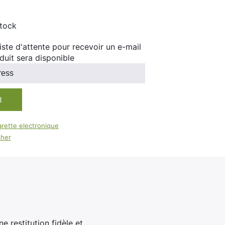
100ml
Booster E-Liquide
Salé
stock
Sucré
 liste d'attente pour recevoir un e-mail
duit sera disponible
R
arette electronique
kher
 restitution fidèle et