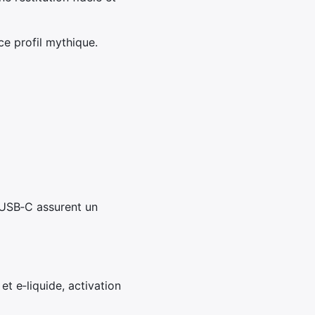
ce profil mythique.
h USB‑C assurent un
t e‑liquide, activation