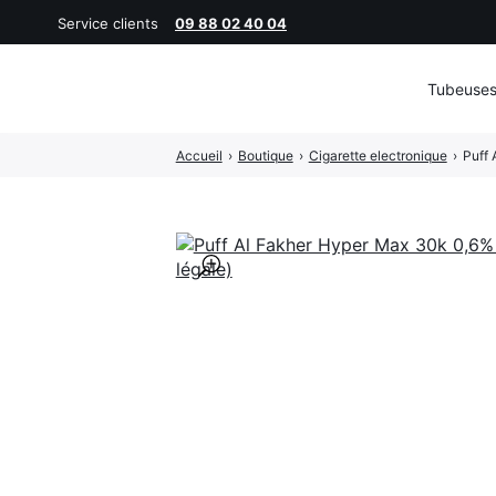
Service clients
09 88 02 40 04
Tubeuse
Rechercher
Accueil
›
Boutique
›
Cigarette electronique
›
Puff 
:
🔍