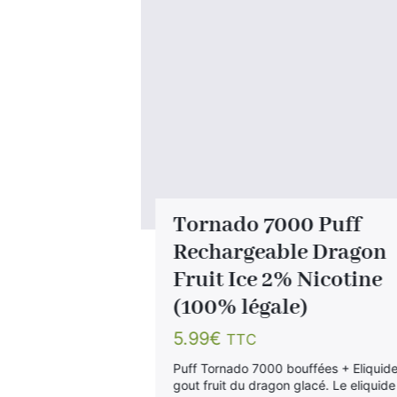
age Puff
Tornado 7000 Puff
od
Rechargeable Dragon
Fruit Ice 2% Nicotine
0mg
(100% légale)
5.99
€
TTC
Puff Tornado 7000 bouffées + Eliquid
gout fruit du dragon glacé. Le eliquide
e bon vous