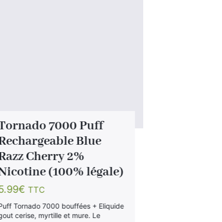
Tornado 7000 Puff
X Artery
Rechargeable Blue
Ma Petit
Razz Cherry 2%
Strawber
Nicotine (100% légale)
Nicotine
Légale)
5.99
€
TTC
14.99
€
TT
Puff Tornado 7000 bouffées + Eliquide
gout cerise, myrtille et mure. Le
Mariage vitamin