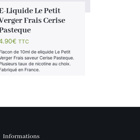
E-Liquide Le Petit
E-Liquid
Verger Frais Cerise
Lifeness
Pasteque
0.89
€
TTC
4.90
€
TTC
Liquide pour ci
saveur vanille 
Flacon de 10ml de eliquide Le Petit
d'utilisation op
Verger Frais saveur Cerise Pasteque.
Fabriqué en Fr
Plusieurs taux de nicotine au choix.
Fabriqué en France.
Informations