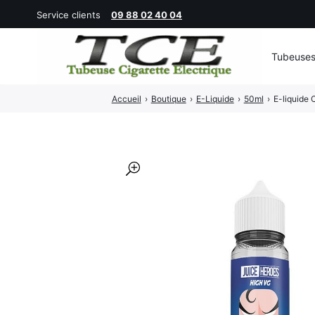
Service clients
09 88 02 40 04
Tubeuse
Rechercher
Accueil
›
Boutique
›
E-Liquide
›
50ml
›
E-liquide 
:
🔍