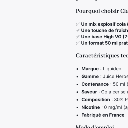
Pourquoi choisir Cl
✅
Un mix explosif cola 
✅
Une touche de fraîc
✅
Une base High VG (
✅
Un format 50 ml pra
Caractéristiques te
Marque
: Liquideo
Gamme
: Juice Hero
Contenance
: 50 ml 
Saveur
: Cola cerise u
Composition
: 30% P
Nicotine
: 0 mg/ml (a
Fabriqué en France
Mode d’emploi