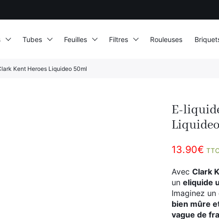
s
Tubes
Feuilles
Filtres
Rouleuses
Briquet
Clark Kent Heroes Liquideo 50ml
E-liquid
Liquide
13.90
€
TT
Avec
Clark 
un
eliquide 
Imaginez un
bien mûre e
vague de fr