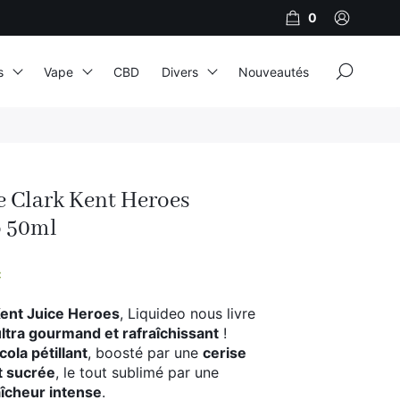
0
×
s
Vape
CBD
Divers
Nouveautés
JNR
Adalya
e Clark Kent Heroes
Al Fakher
o 50ml
Cristal Puff
SoGood
C
Kent Juice Heroes
, Liquideo nous livre
ultra gourmand et rafraîchissant
!
10ml
cola pétillant
, boosté par une
cerise
t sucrée
, le tout sublimé par une
50ml
aîcheur intense
.