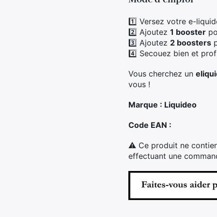
1️⃣ Versez votre e-liqui
2️⃣ Ajoutez
1 booster
po
3️⃣ Ajoutez
2 boosters
p
4️⃣ Secouez bien et prof
Vous cherchez un
eliqu
vous !
Marque : Liquideo
Code EAN :
⚠ Ce produit ne contien
effectuant une commande