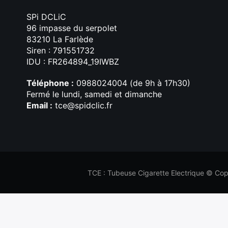
SPi DCLiC
96 impasse du serpolet
83210 La Farlède
Siren : 791551732
IDU : FR264894_19IWBZ
Téléphone :
0988024004 (de 9h à 17h30)
Fermé le lundi, samedi et dimanche
Email :
tce@spidclic.fr
TCE : Tubeuse Cigarette Electrique © Copy