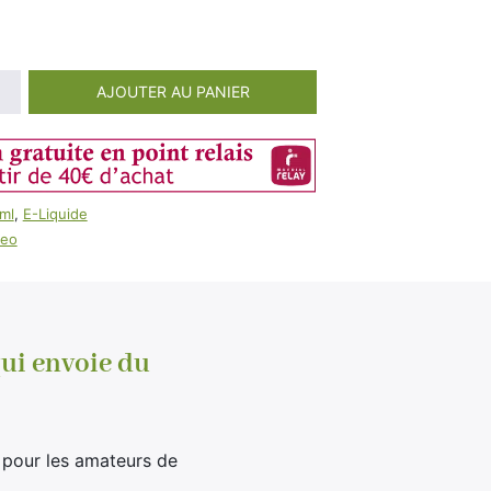
100ml
Booster E-Liquide
Salé
Sucré
AJOUTER AU PANIER
ml
,
E-Liquide
deo
qui envoie du
 pour les amateurs de