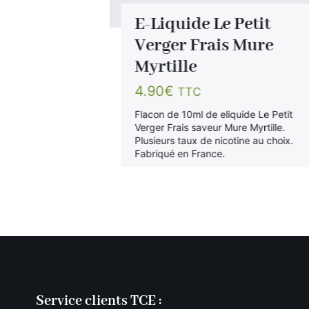
te aux
E-Liquide Le Petit
ess
Verger Frais Mure
Myrtille
4.90
€
TTC
électronique,
imite
Flacon de 10ml de eliquide Le Petit
ai 2025.
Verger Frais saveur Mure Myrtille.
Plusieurs taux de nicotine au choix.
Fabriqué en France.
Service clients TCE :