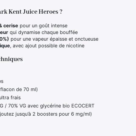
ark Kent Juice Heroes ?
& cerise
pour un goût intense
heur
qui dynamise chaque bouffée
70%)
pour une vapeur épaisse et onctueuse
tique
, avec ajout possible de nicotine
chniques
es
(flacon de 70 ml)
ltra frais
G / 70% VG avec glycérine bio ECOCERT
joutez jusqu’à 2 boosters pour 6 mg/ml)