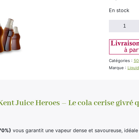
En stock
quantité
de
E-
liquide
Clark
Kent
Catégories :
50
Heroes
Marque :
Liqui
Liquideo
50ml
Kent Juice Heroes – Le cola cerise givré 
(70%)
vous garantit une vapeur dense et savoureuse, idéale