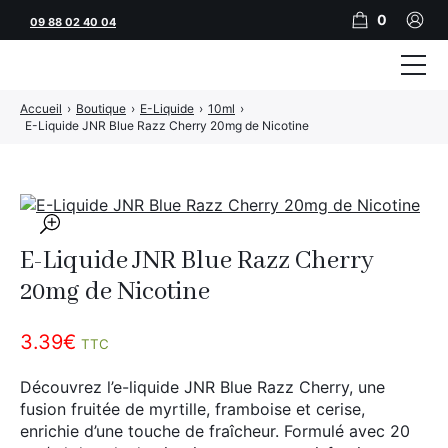
0
09 88 02 40 04
Accueil
›
Boutique
›
E-Liquide
›
10ml
›
Tubeuses
E-Liquide JNR Blue Razz Cherry 20mg de Nicotine
Tubes
Feuilles
🔍
Filtres
E-Liquide JNR Blue Razz Cherry
Rouleuses
20mg de Nicotine
Briquets
3.39
€
TTC
Vape
Découvrez l’e-liquide JNR Blue Razz Cherry, une
fusion fruitée de myrtille, framboise et cerise,
CBD
enrichie d’une touche de fraîcheur. Formulé avec 20
JNR