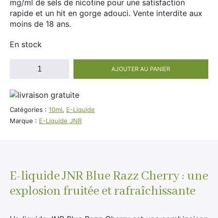
mg/ml de sels de nicotine pour une satisfaction
Divers
rapide et un hit en gorge adouci. Vente interdite aux
Adalya
moins de 18 ans.
Nouveautés
Al Fakher
En stock
Cristal Puff
SoGood
quantité
AJOUTER AU PANIER
de
E-
Liquide
10ml
JNR
Catégories :
10ml
,
E-Liquide
Blue
50ml
Marque :
E-Liquide JNR
Razz
100ml
Cherry
20mg
Booster E-Liquide
de
Nicotine
E-liquide JNR Blue Razz Cherry : une
explosion fruitée et rafraîchissante
Salé
Sucré