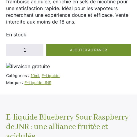
framboise acidulée, enrichie en sels de nicotine pour
Divers
une satisfaction rapide. Idéal pour les vapoteurs
Adalya
recherchant une expérience douce et efficace. Vente
Nouveautés
Al Fakher
interdite aux moins de 18 ans.
Cristal Puff
En stock
SoGood
quantité
AJOUTER AU PANIER
de
E-
10ml
Liquide
JNR
50ml
Catégories :
10ml
,
E-Liquide
Blueberry
Marque :
E-Liquide JNR
100ml
Sour
Raspberry
Booster E-Liquide
20mg
de
Nicotine
E-liquide Blueberry Sour Raspberry
Salé
de JNR : une alliance fruitée et
Sucré
acidulée