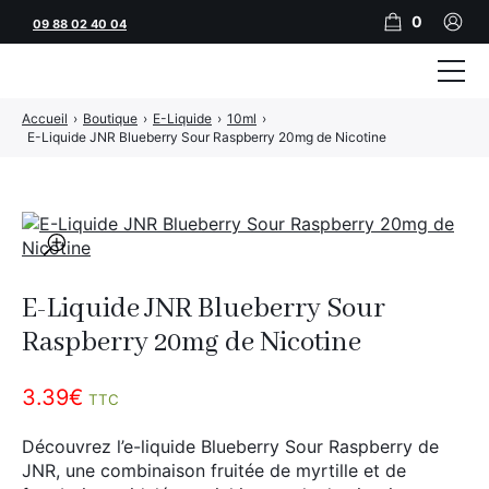
0
09 88 02 40 04
Accueil
›
Boutique
›
E-Liquide
›
10ml
›
Tubeuses
E-Liquide JNR Blueberry Sour Raspberry 20mg de Nicotine
Tubes
Feuilles
🔍
Filtres
E-Liquide JNR Blueberry Sour
Rouleuses
Raspberry 20mg de Nicotine
Briquets
3.39
€
TTC
Vape
Découvrez l’e-liquide Blueberry Sour Raspberry de
CBD
JNR, une combinaison fruitée de myrtille et de
JNR