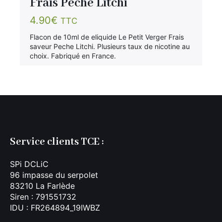
Frais Peche Litchi
4.90
€
TTC
Flacon de 10ml de eliquide Le Petit Verger Frais
saveur Peche Litchi. Plusieurs taux de nicotine au
choix. Fabriqué en France.
Service clients TCE :
SPi DCLiC
96 impasse du serpolet
83210 La Farlède
Siren : 791551732
IDU : FR264894_19IWBZ