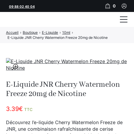
0
09 88 02 40 04
Accueil
›
Boutique
›
E-Liquide
›
10ml
›
Tubeuses
E-Liquide JNR Cherry Watermelon Freeze 20mg de Nicotine
Tubes
Feuilles
🔍
Filtres
E-Liquide JNR Cherry Watermelon
Rouleuses
Freeze 20mg de Nicotine
Briquets
3.39
€
TTC
Vape
Découvrez l’e-liquide Cherry Watermelon Freeze de
CBD
JNR, une combinaison rafraîchissante de cerise
JNR