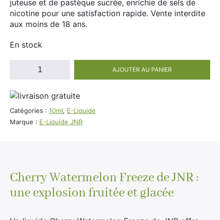
juteuse et de pastèque sucrée, enrichie de sels de
Divers
nicotine pour une satisfaction rapide. Vente interdite
Adalya
aux moins de 18 ans.
Nouveautés
Al Fakher
En stock
Cristal Puff
SoGood
quantité
AJOUTER AU PANIER
de
E-
Liquide
10ml
JNR
Catégories :
10ml
,
E-Liquide
Cherry
50ml
Marque :
E-Liquide JNR
Watermelon
100ml
Freeze
20mg
Booster E-Liquide
de
Nicotine
Cherry Watermelon Freeze de JNR :
une explosion fruitée et glacée
Salé
Sucré