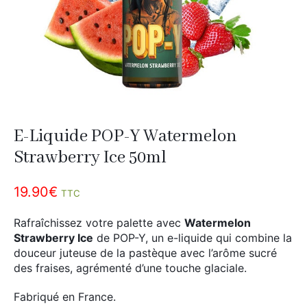
Divers
Adalya
Nouveautés
Al Fakher
Cristal Puff
SoGood
E-Liquide POP-Y Watermelon
10ml
Strawberry Ice 50ml
50ml
19.90
€
100ml
TTC
Booster E-Liquide
Rafraîchissez votre palette avec
Watermelon
Strawberry Ice
de POP-Y, un e-liquide qui combine la
douceur juteuse de la pastèque avec l’arôme sucré
des fraises, agrémenté d’une touche glaciale.
Salé
Fabriqué en France.
Sucré