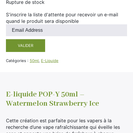
Rupture de stock
S'inscrire la liste d'attente pour recevoir un e-mail
quand le produit sera disponible
Entrez
votre
adresse
VALIDER
e-
mail
pour
Catégories :
50ml
,
E-Liquide
rejoindre
la
liste
d'attente
pour
E-liquide POP-Y 50ml –
ce
Watermelon Strawberry Ice
produit
Cette création est parfaite pour les vapers à la
recherche d’une vape rafraîchissante qui éveille les