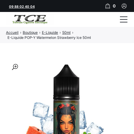
0
09 88 02 40 04
Accueil
›
Boutique
›
E-Liquide
›
50ml
›
Tubeuses
E-Liquide POP-Y Watermelon Strawberry Ice 50ml
Tubes
Feuilles
🔍
Filtres
Rouleuses
Briquets
Vape
CBD
JNR