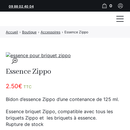
0
09 88 02 40 04
Accueil
›
Boutique
›
Accessoires
›
Essence Zippo
Tubeuses
Tubes
Feuilles
🔍
Essence Zippo
Filtres
Rouleuses
2.50
€
TTC
Briquets
Bidon d’essence Zippo d’une contenance de 125 ml.
Vape
Essence briquet Zippo, compatible avec tous les
briquets Zippo et les briquets à essence.
CBD
Rupture de stock
JNR