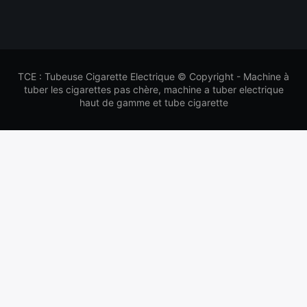
TCE : Tubeuse Cigarette Electrique © Copyright - Machine à
tuber les cigarettes pas chère, machine a tuber electrique
haut de gamme et tube cigarette