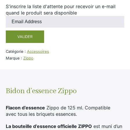
Divers
S'inscrire la liste d'attente pour recevoir un e-mail
Adalya
quand le produit sera disponible
Nouveautés
Al Fakher
Entrez
votre
Cristal Puff
adresse
SoGood
VALIDER
e-
mail
pour
Catégorie :
Accessoires
rejoindre
Marque :
Zippo
10ml
la
liste
50ml
d'attente
100ml
pour
ce
Bidon d’essence Zippo
Booster E-Liquide
produit
Flacon d’essence
Zippo de 125 ml. Compatible
avec tous les briquets essences.
Salé
La bouteille d’essence officielle ZIPPO
Sucré
est muni d’un