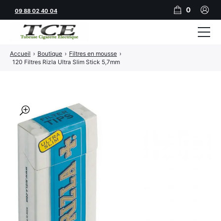
0
09 88 02 40 04
Accueil
›
Boutique
›
Filtres en mousse
›
Tubeuses
120 Filtres Rizla Ultra Slim Stick 5,7mm
Tubes
Feuilles
🔍
Filtres
Rouleuses
Briquets
Vape
CBD
JNR