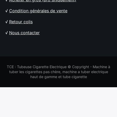
√
Condition générales de vente
√
Retour colis
√
Nous contacter
TCE : Tubeuse Cigarette Electrique © Copyright - Machine à
tuber les cigarettes pas chère, machine a tuber electrique
haut de gamme et tube cigarette