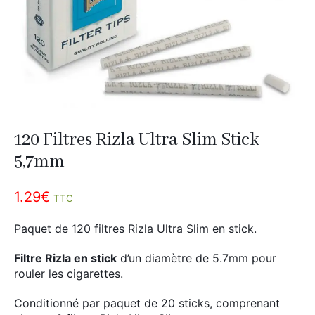
Divers
Adalya
Nouveautés
Al Fakher
Cristal Puff
SoGood
120 Filtres Rizla Ultra Slim Stick
10ml
5,7mm
50ml
1.29
€
100ml
TTC
Booster E-Liquide
Paquet de 120 filtres Rizla Ultra Slim en stick.
Filtre Rizla en stick
d’un diamètre de 5.7mm pour
rouler les cigarettes.
Salé
Conditionné par paquet de 20 sticks, comprenant
Sucré