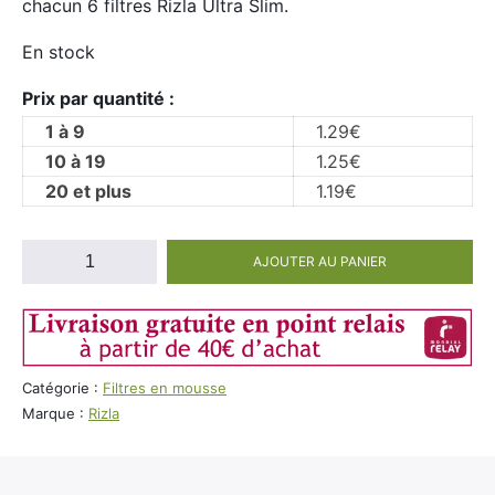
chacun 6 filtres Rizla Ultra Slim.
En stock
Prix par quantité :
1 à 9
1.29
€
10 à 19
1.25
€
20 et plus
1.19
€
quantité
AJOUTER AU PANIER
de
120
Filtres
Rizla
Ultra
Catégorie :
Filtres en mousse
Slim
Marque :
Rizla
Stick
5,7mm