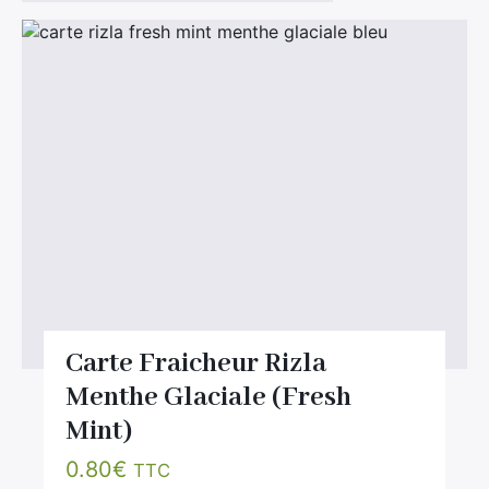
Divers
Adalya
Nouveautés
Al Fakher
Cristal Puff
SoGood
10ml
50ml
100ml
Booster E-Liquide
Carte Fraicheur Rizla
Menthe Glaciale (Fresh
Mint)
Salé
0.80
€
TTC
Sucré