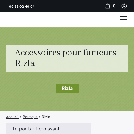
0
09 88 02 40 04
Tubeuses
Tubes
Accessoires pour fumeurs
Feuilles
Rizla
Filtres
Rouleuses
Rizla
Briquets
Vape
Accueil
›
Boutique
›
Rizla
CBD
JNR