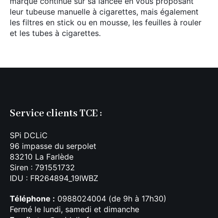
marque continue sur sa lancée en vous proposant
leur tubeuse manuelle à cigarettes, mais également
les filtres en stick ou en mousse, les feuilles à rouler
et les tubes à cigarettes.
Service clients TCE :
SPi DCLiC
96 impasse du serpolet
83210 La Farlède
Siren : 791551732
IDU : FR264894_19IWBZ
Téléphone :
0988024004 (de 9h à 17h30)
Fermé le lundi, samedi et dimanche