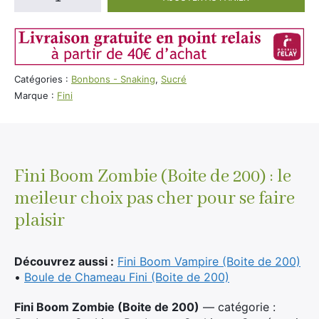
de
Fini
Boom
Zombie
(Boite
Catégories :
Bonbons - Snaking
,
Sucré
de
Marque :
Fini
200)
Fini Boom Zombie (Boite de 200) : le
meileur choix pas cher pour se faire
plaisir
Découvrez aussi :
Fini Boom Vampire (Boite de 200)
•
Boule de Chameau Fini (Boite de 200)
Fini Boom Zombie (Boite de 200)
— catégorie :