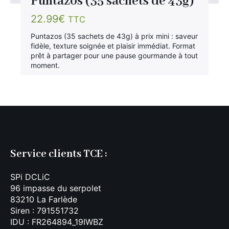
Puntazos (35 sachets de 43g)
22.99
€
TTC
Puntazos (35 sachets de 43g) à prix mini : saveur
fidèle, texture soignée et plaisir immédiat. Format
prêt à partager pour une pause gourmande à tout
moment.
Service clients TCE :
SPi DCLiC
96 impasse du serpolet
83210 La Farlède
Siren : 791551732
IDU : FR264894_19IWBZ