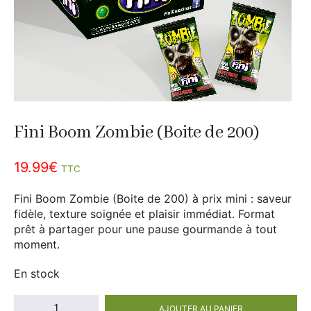
Divers
Adalya
Nouveautés
Al Fakher
Cristal Puff
SoGood
Fini Boom Zombie (Boite de 200)
10ml
19.99
€
TTC
50ml
100ml
Fini Boom Zombie (Boite de 200) à prix mini : saveur
fidèle, texture soignée et plaisir immédiat. Format
Booster E-Liquide
prêt à partager pour une pause gourmande à tout
moment.
En stock
Salé
quantité
Sucré
AJOUTER AU PANIER