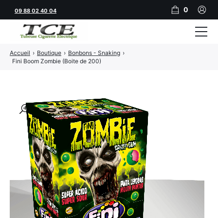
0
09 88 02 40 04
Accueil
›
Boutique
›
Bonbons - Snaking
›
Tubeuses
Fini Boom Zombie (Boite de 200)
Tubes
Feuilles
🔍
Filtres
Rouleuses
Briquets
Vape
CBD
JNR