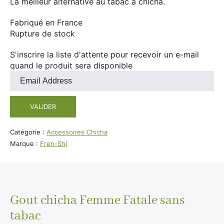
La meilleur alternative au tabac à chicha.
Divers
Adalya
Fabriqué en France
Nouveautés
Al Fakher
Rupture de stock
Cristal Puff
S'inscrire la liste d'attente pour recevoir un e-mail
SoGood
quand le produit sera disponible
Entrez
votre
adresse
VALIDER
10ml
e-
mail
50ml
pour
Catégorie :
Accessoires Chicha
100ml
rejoindre
Marque :
Fren-Shi
la
Booster E-Liquide
liste
d'attente
pour
ce
Gout chicha Femme Fatale sans
Salé
produit
tabac
Sucré