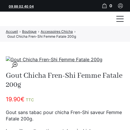
0
09 88 02 40 04
Accueil
›
Boutique
›
Accessoires Chicha
›
Tubeuses
Gout Chicha Fren-Shi Femme Fatale 200g
Tubes
Feuilles
🔍
Filtres
Gout Chicha Fren-Shi Femme Fatale
Rouleuses
200g
Briquets
19.90
€
TTC
Vape
Gout sans tabac pour chicha Fren-Shi saveur Femme
Fatale 200g.
CBD
JNR