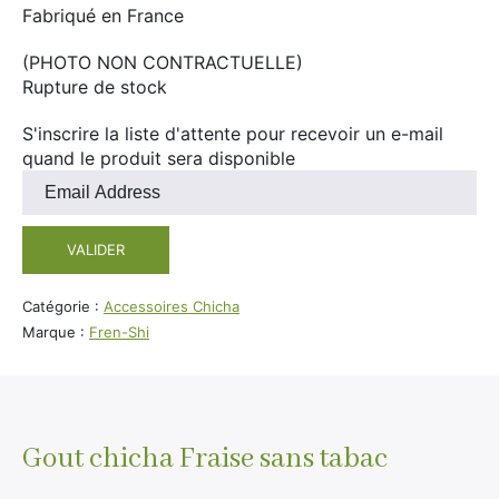
Divers
Fabriqué en France
Adalya
Nouveautés
(PHOTO NON CONTRACTUELLE)
Al Fakher
Rupture de stock
Cristal Puff
S'inscrire la liste d'attente pour recevoir un e-mail
SoGood
quand le produit sera disponible
Entrez
votre
adresse
10ml
VALIDER
e-
50ml
mail
pour
Catégorie :
Accessoires Chicha
100ml
rejoindre
Marque :
Fren-Shi
Booster E-Liquide
la
liste
d'attente
pour
Salé
ce
Gout chicha Fraise sans tabac
produit
Sucré