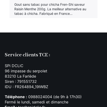
Gout sans tabac pour chicha Fren-Shi saveur
Raisin Menthe 200g. La meilleur alternative au
tabac à chicha. Fabriqué en France…
Service clients TCE :
SPi DCLiC
96 impasse du serpolet
83210 La Farlède
Siren : 791551732
IDU : FR264894_19IWBZ
Téléphone :
0988024004 (de 9h à 17h30)
Fermé le lundi, samedi et dimanche