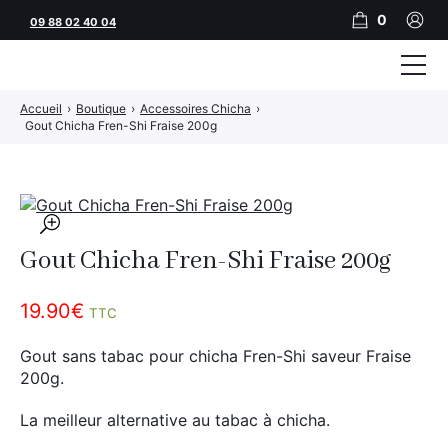
0
09 88 02 40 04
Accueil
›
Boutique
›
Accessoires Chicha
›
Tubeuses
Gout Chicha Fren-Shi Fraise 200g
Tubes
Feuilles
🔍
Filtres
Gout Chicha Fren-Shi Fraise 200g
Rouleuses
19.90
€
TTC
Briquets
Gout sans tabac pour chicha Fren-Shi saveur Fraise
Vape
200g.
CBD
La meilleur alternative au tabac à chicha.
JNR