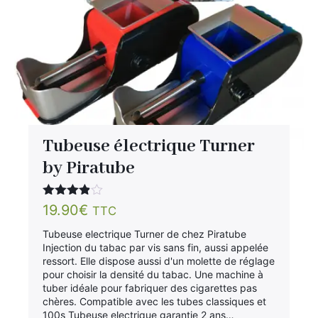
Tubeuse électrique Turner
by Piratube
Note
19.90
€
TTC
3.80
sur 5
Tubeuse electrique Turner de chez Piratube
Injection du tabac par vis sans fin, aussi appelée
ressort. Elle dispose aussi d'un molette de réglage
pour choisir la densité du tabac. Une machine à
tuber idéale pour fabriquer des cigarettes pas
chères. Compatible avec les tubes classiques et
100s Tubeuse electrique garantie 2 ans…