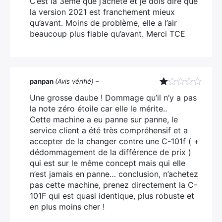
C’est la 3ème que j’achète et je dois dire que
5
la version 2021 est franchement mieux
qu’avant. Moins de problème, elle a l’air
beaucoup plus fiable qu’avant. Merci TCE
×
panpan
(Avis vérifié)
–
Note
Une grosse daube ! Dommage qu’il n’y a pas
1
la note zéro étoile car elle le mérite..
sur
Rechercher
5
Cette machine a eu panne sur panne, le
:
service client a été très compréhensif et a
accepter de la changer contre une C-101f ( +
dédommagement de la différence de prix )
qui est sur le même concept mais qui elle
n’est jamais en panne… conclusion, n’achetez
pas cette machine, prenez directement la C-
101F qui est quasi identique, plus robuste et
en plus moins cher !