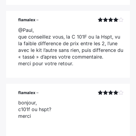
flamalex
–
Note
4
@Paul,
sur 5
que conseillez vous, la C 101F ou la Hspt, vu
la faible difference de prix entre les 2, l’une
avec le kit l’autre sans rien, puis difference du
« tassé » d’apres votre commentaire.
merci pour votre retour.
flamalex
–
Note
4
bonjour,
sur 5
c101f ou hspt?
merci