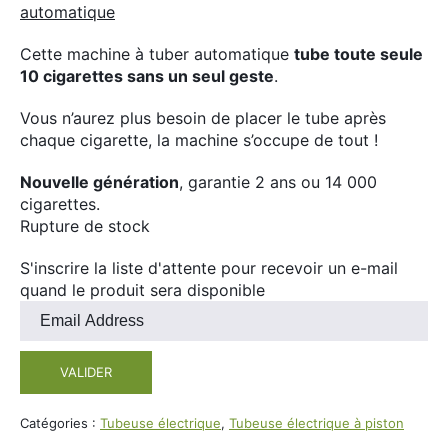
automatique
client
Cette machine à tuber automatique
tube toute seule
10 cigarettes sans un seul geste
.
Vous n’aurez plus besoin de placer le tube après
chaque cigarette, la machine s’occupe de tout !
Nouvelle génération
, garantie 2 ans ou 14 000
cigarettes.
Rupture de stock
S'inscrire la liste d'attente pour recevoir un e-mail
quand le produit sera disponible
Entrez
votre
adresse
VALIDER
e-
mail
pour
Catégories :
Tubeuse électrique
,
Tubeuse électrique à piston
rejoindre