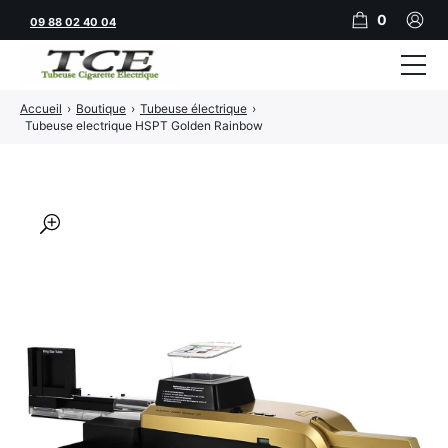
0
09 88 02 40 04
Accueil
›
Boutique
›
Tubeuse électrique
›
Tubeuses
Tubeuse electrique HSPT Golden Rainbow
Tubes
Feuilles
🔍
Filtres
Rouleuses
Briquets
Vape
CBD
JNR