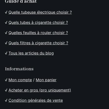
Guide d'achat
√
Quelle tubeuse électrique choisir ?
√
Quels tubes à cigarette choisir ?
√
Quelles feuilles à rouler choisir ?
√
Quels filtres à cigarette choisir ?
√
Tous les articles du blog
Informations
√
Mon compte
/
Mon panier
√
Acheter en gros (pro uniquement)
√
Condition générales de vente