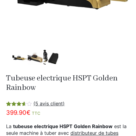
Divers
Adalya
Nouveautés
Al Fakher
Cristal Puff
SoGood
10ml
50ml
Tubeuse electrique HSPT Golden
100ml
Rainbow
Booster E-Liquide
(
5
avis client)
Noté
5
399.90
€
TTC
3.60
sur 5
Salé
basé
La
tubeuse electrique HSPT Golden Rainbow
est la
sur
Sucré
seule machine à tuber avec
distributeur de tubes
notations