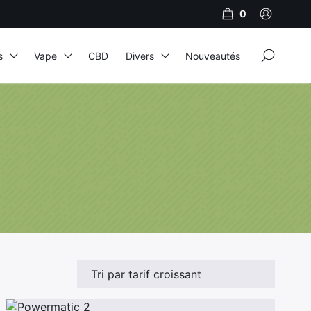
0
×
s
Vape
CBD
Divers
Nouveautés
JNR
Adalya
Al Fakher
Cristal Puff
SoGood
10ml
50ml