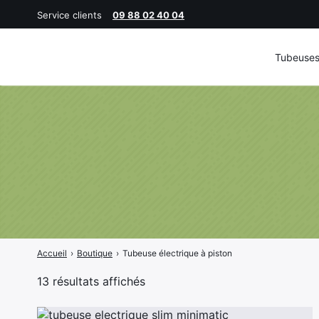
Service clients
09 88 02 40 04
Tubeuse
Rechercher
:
Accueil
›
Boutique
›
Tubeuse électrique à piston
T
13 résultats affichés
r
i