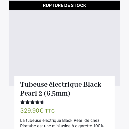
RUPTURE DE STOCK
Tubeuse électrique Black
Pearl 2 (6,5mm)
Note
4.50
329.90
€
TTC
sur 5
La tubeuse électrique Black Pearl de chez
Piratube est une mini usine à cigarette 100%