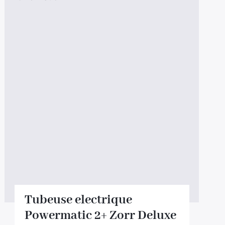
100ml
Booster E-Liquide
Salé
Sucré
Tubeuse electrique
Powermatic 2+ Zorr Deluxe