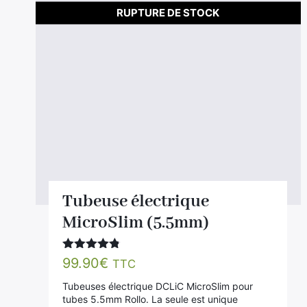
RUPTURE DE STOCK
Tubeuse électrique
MicroSlim (5.5mm)
Note
4.71
99.90
€
TTC
sur 5
Tubeuses électrique DCLiC MicroSlim pour
tubes 5.5mm Rollo. La seule est unique