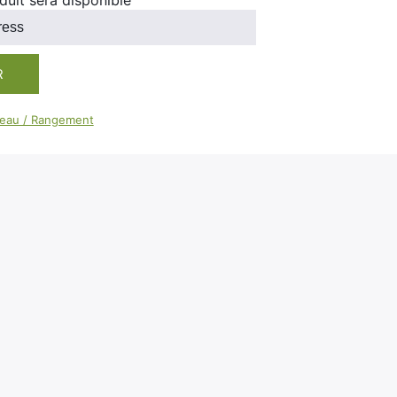
duit sera disponible
100ml
Booster E-Liquide
Salé
Sucré
R
teau / Rangement