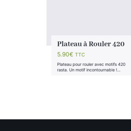
ler
Plateau à Rouler 420
5.90
€
TTC
Plateau pour rouler avec motifs 420
rasta. Un motif incontournable !…
c motifs rasta
if incontournable