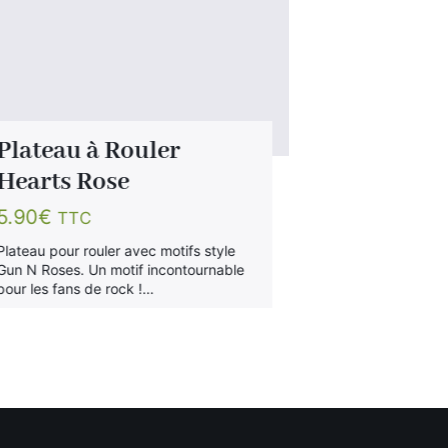
Plateau à Rouler
Plateau 
Hearts Rose
Psyche
5.90
€
5.90
€
TTC
TTC
Plateau pour rouler avec motifs style
Plateau pour ro
Gun N Roses. Un motif incontournable
Psyche. Un mot
pour les fans de rock !…