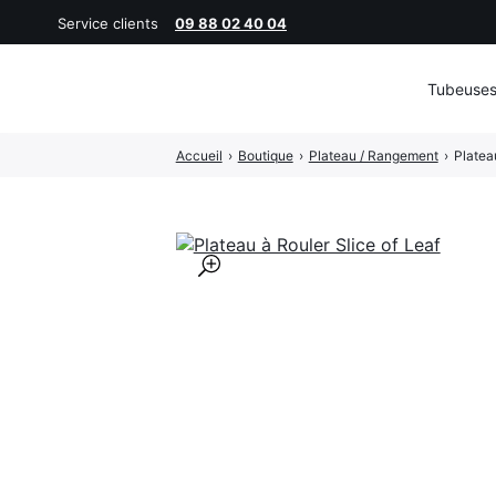
Service clients
09 88 02 40 04
Tubeuse
Rechercher
Accueil
›
Boutique
›
Plateau / Rangement
›
Platea
:
🔍