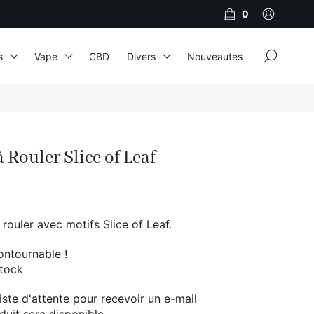
0
×
s
Vape
CBD
Divers
Nouveautés
JNR
Adalya
 Rouler Slice of Leaf
Al Fakher
Cristal Puff
SoGood
rouler avec motifs Slice of Leaf.
ontournable !
stock
10ml
50ml
 liste d'attente pour recevoir un e-mail