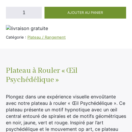
Divers
Adalya
quantité
AJOUTER AU PANIER
Nouveautés
de
Al Fakher
Plateau
Cristal Puff
à
Rouler
SoGood
Catégorie :
Plateau / Rangement
Eye
Psyche
10ml
Plateau à Rouler « Œil
50ml
Psychédélique »
100ml
Booster E-Liquide
Plongez dans une expérience visuelle envoûtante
avec notre plateau à rouler « Œil Psychédélique ». Ce
plateau présente un motif hypnotique avec un œil
central entouré de spirales et de motifs géométriques
Salé
en noir, jaune, vert et rouge. Inspiré par l’art
Sucré
psychédélique et le mouvement op art, ce plateau