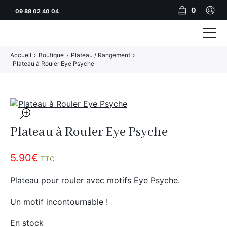
0
09 88 02 40 04
Accueil
›
Boutique
›
Plateau / Rangement
›
Tubeuses
Plateau à Rouler Eye Psyche
Tubes
Feuilles
🔍
Filtres
Plateau à Rouler Eye Psyche
Rouleuses
5.90
€
TTC
Briquets
Plateau pour rouler avec motifs Eye Psyche.
Vape
Un motif incontournable !
CBD
En stock
JNR