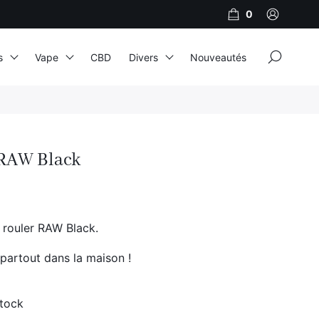
0
×
s
Vape
CBD
Divers
Nouveautés
JNR
Adalya
 RAW Black
Al Fakher
Cristal Puff
SoGood
 rouler RAW Black.
 partout dans la maison !
10ml
50ml
stock