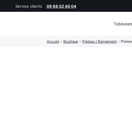
Service clients
09 88 02 40 04
Tubeuse
Rechercher
Accueil
›
Boutique
›
Plateau / Rangement
›
Platea
: