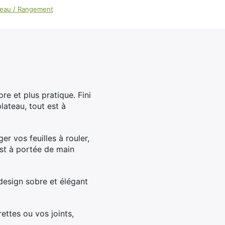
100ml
teau / Rangement
Booster E-Liquide
Salé
Sucré
e et plus pratique. Fini
lateau, tout est à
r vos feuilles à rouler,
est à portée de main
 design sobre et élégant
ettes ou vos joints,