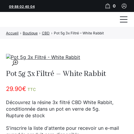
0
09 88 02 40 04
Accueil
›
Boutique
›
CBD
›
Pot 5g 3x Filtré – White Rabbit
Tubeuses
Tubes
Feuilles
🔍
Pot 5g 3x Filtré – White Rabbit
Filtres
Rouleuses
29.90
€
TTC
Briquets
Découvrez la résine 3x filtré CBD White Rabbit,
conditionnée dans un pot en verre de 5g.
Vape
Rupture de stock
CBD
S'inscrire la liste d'attente pour recevoir un e-mail
JNR