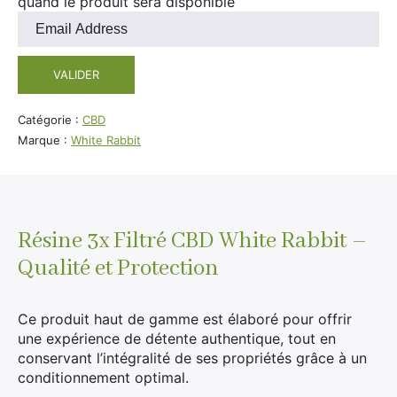
quand le produit sera disponible
Divers
Entrez
Adalya
votre
Nouveautés
Al Fakher
adresse
VALIDER
e-
Cristal Puff
mail
SoGood
pour
Catégorie :
CBD
rejoindre
Marque :
White Rabbit
la
liste
10ml
d'attente
pour
50ml
ce
Résine 3x Filtré CBD White Rabbit –
100ml
produit
Qualité et Protection
Booster E-Liquide
Ce produit haut de gamme est élaboré pour offrir
une expérience de détente authentique, tout en
Salé
conservant l’intégralité de ses propriétés grâce à un
conditionnement optimal.
Sucré