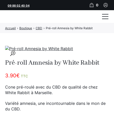
0
09 88 02 40 04
Accueil
›
Boutique
›
CBD
›
Pré-roll Amnesia by White Rabbit
Tubeuses
Tubes
Feuilles
🔍
Pré-roll Amnesia by White Rabbit
Filtres
Rouleuses
3.90
€
TTC
Briquets
Cone pré-roulé avec du CBD de qualité de chez
White Rabbit à Marseille.
Vape
Variété amnesia, une incontournable dans le mon de
CBD
du CBD.
JNR