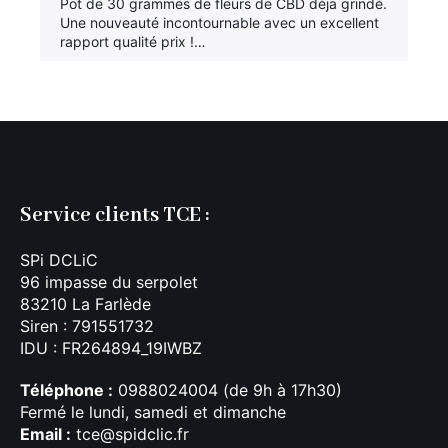
Pot de 30 grammes de fleurs de CBD déja grindé.
Une nouveauté incontournable avec un excellent
rapport qualité prix !…
Service clients TCE :
SPi DCLiC
96 impasse du serpolet
83210 La Farlède
Siren : 791551732
IDU : FR264894_19IWBZ
Téléphone :
0988024004 (de 9h à 17h30)
Fermé le lundi, samedi et dimanche
Email :
tce@spidclic.fr