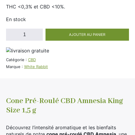
Divers
THC <0,3% et CBD <10%.
Adalya
Nouveautés
Al Fakher
En stock
Cristal Puff
quantité
AJOUTER AU PANIER
SoGood
de
Pré-
roll
Amnesia
Catégorie :
CBD
by
10ml
Marque :
White Rabbit
White
50ml
Rabbit
100ml
Booster E-Liquide
Cone Pré-Roulé CBD Amnesia King
Size 1,5 g
Salé
Découvrez l’intensité aromatique et les bienfaits
Sucré
naturels de notre
cone pré-roulé CBD Amnesia
, une