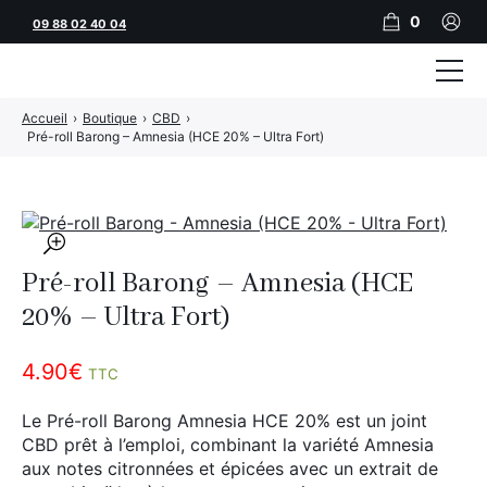
0
09 88 02 40 04
Accueil
›
Boutique
›
CBD
›
Tubeuses
Pré-roll Barong – Amnesia (HCE 20% – Ultra Fort)
Tubes
Feuilles
🔍
Filtres
Pré-roll Barong – Amnesia (HCE
Rouleuses
20% – Ultra Fort)
Briquets
4.90
€
TTC
Vape
Le Pré-roll Barong Amnesia HCE 20% est un joint
CBD prêt à l’emploi, combinant la variété Amnesia
CBD
aux notes citronnées et épicées avec un extrait de
JNR