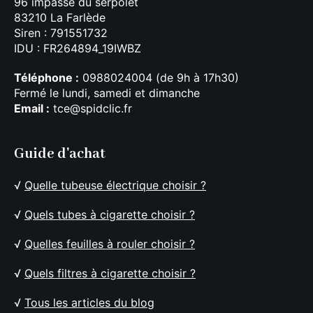
96 impasse du serpolet
83210 La Farlède
Siren : 791551732
IDU : FR264894_19IWBZ
Téléphone :
0988024004 (de 9h à 17h30)
Fermé le lundi, samedi et dimanche
Email :
tce@spidclic.fr
Guide d'achat
√
Quelle tubeuse électrique choisir ?
√
Quels tubes à cigarette choisir ?
√
Quelles feuilles à rouler choisir ?
√
Quels filtres à cigarette choisir ?
√
Tous les articles du blog