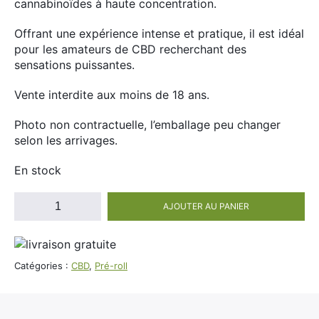
cannabinoïdes à haute concentration.
Divers
Adalya
Offrant une expérience intense et pratique, il est idéal
Nouveautés
Al Fakher
pour les amateurs de CBD recherchant des
sensations puissantes.
Cristal Puff
SoGood
Vente interdite aux moins de 18 ans.
Photo non contractuelle, l’emballage peu changer
selon les arrivages.
10ml
En stock
50ml
quantité
100ml
AJOUTER AU PANIER
de
Booster E-Liquide
Pré-
roll
Barong
Catégories :
CBD
,
Pré-roll
-
Salé
Amnesia
(HCE
Sucré