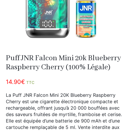
Divers
Adalya
Nouveautés
Al Fakher
Cristal Puff
SoGood
Puff JNR Falcon Mini 20k Blueberry
10ml
Raspberry Cherry (100% Légale)
50ml
14.90
€
100ml
TTC
Booster E-Liquide
La Puff JNR Falcon Mini 20K Blueberry Raspberry
Cherry est une cigarette électronique compacte et
rechargeable, offrant jusqu’à 20 000 bouffées avec
des saveurs fruitées de myrtille, framboise et cerise.
Salé
Elle est équipée d’une batterie de 900 mAh et d’une
cartouche remplaçable de 5 ml. Vente interdite aux
Sucré