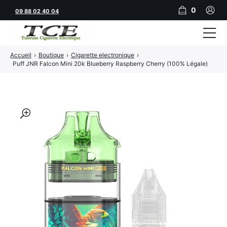
0
09 88 02 40 04
Accueil
›
Boutique
›
Cigarette electronique
›
Tubeuses
Puff JNR Falcon Mini 20k Blueberry Raspberry Cherry (100% Légale)
Tubes
Feuilles
🔍
Filtres
Rouleuses
Briquets
Vape
CBD
JNR