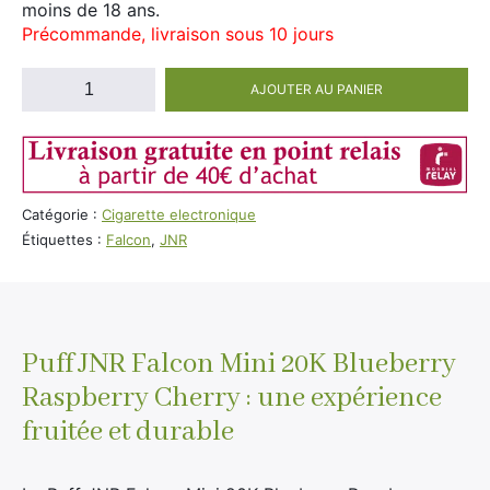
moins de 18 ans.
Précommande, livraison sous 10 jours
quantité
AJOUTER AU PANIER
de
Puff
JNR
Falcon
Mini
Catégorie :
Cigarette electronique
20k
Étiquettes :
Falcon
,
JNR
Blueberry
Raspberry
Cherry
(100%
Légale)
Puff JNR Falcon Mini 20K Blueberry
Raspberry Cherry : une expérience
fruitée et durable