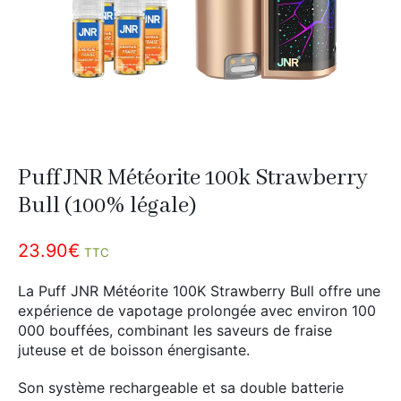
Divers
Adalya
Nouveautés
Al Fakher
Cristal Puff
SoGood
Puff JNR Météorite 100k Strawberry
10ml
Bull (100% légale)
50ml
23.90
€
100ml
TTC
Booster E-Liquide
La Puff JNR Météorite 100K Strawberry Bull offre une
expérience de vapotage prolongée avec environ 100
000 bouffées, combinant les saveurs de fraise
juteuse et de boisson énergisante.
Salé
Son système rechargeable et sa double batterie
Sucré