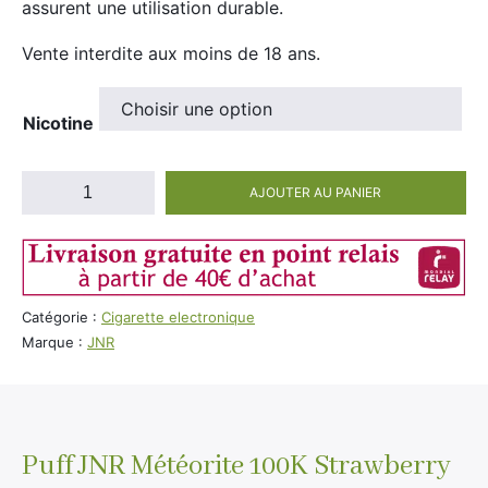
assurent une utilisation durable.
Vente interdite aux moins de 18 ans.
Nicotine
quantité
AJOUTER AU PANIER
de
Puff
JNR
Météorite
100k
Catégorie :
Cigarette electronique
Strawberry
Marque :
JNR
Bull
(100%
légale)
Puff JNR Météorite 100K Strawberry