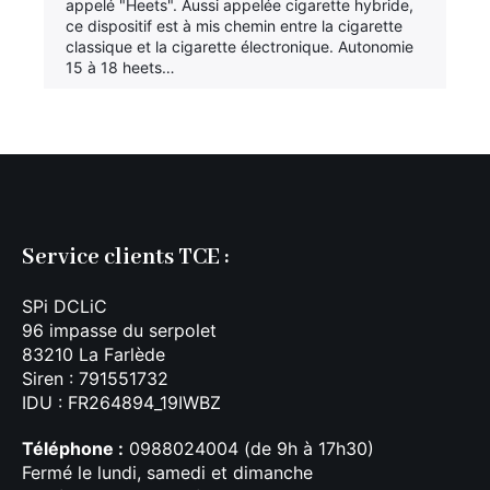
appelé "Heets". Aussi appelée cigarette hybride,
était :
est :
ce dispositif est à mis chemin entre la cigarette
44.90€.
34.99€.
classique et la cigarette électronique. Autonomie
15 à 18 heets…
Service clients TCE :
SPi DCLiC
96 impasse du serpolet
83210 La Farlède
Siren : 791551732
IDU : FR264894_19IWBZ
Téléphone :
0988024004 (de 9h à 17h30)
Fermé le lundi, samedi et dimanche