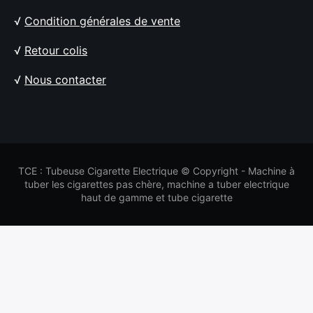
√
Condition générales de vente
√
Retour colis
√
Nous contacter
TCE : Tubeuse Cigarette Electrique © Copyright - Machine à
tuber les cigarettes pas chère, machine a tuber electrique
haut de gamme et tube cigarette