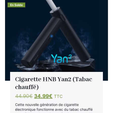
En Solde
Cigarette HNB Yan2 (Tabac
chauffé)
Le
Le
44.90
€
34.99
€
TTC
prix
prix
Cette nouvelle génération de cigarette
initial
actuel
électronique fonctionne avec du tabac chauffé