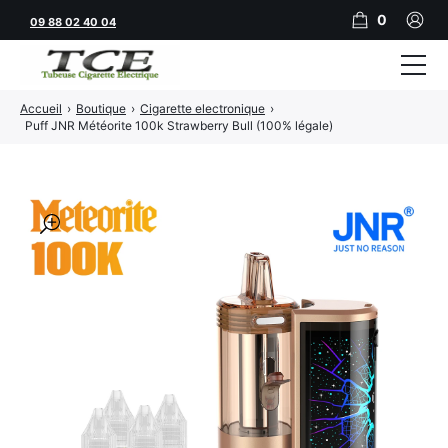
0
09 88 02 40 04
Accueil
›
Boutique
›
Cigarette electronique
›
Tubeuses
Puff JNR Météorite 100k Strawberry Bull (100% légale)
Tubes
Feuilles
🔍
Filtres
Rouleuses
Briquets
Vape
CBD
JNR