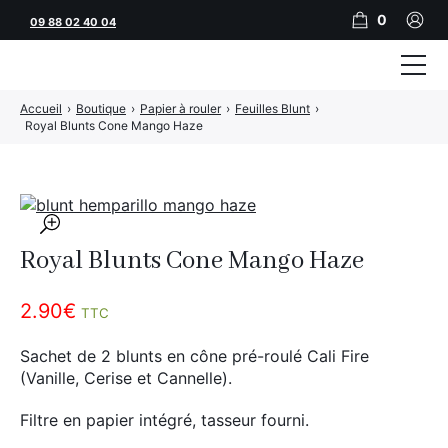
0
09 88 02 40 04
Accueil
›
Boutique
›
Papier à rouler
›
Feuilles Blunt
›
Tubeuses
Royal Blunts Cone Mango Haze
Tubes
Feuilles
🔍
Filtres
Royal Blunts Cone Mango Haze
Rouleuses
2.90
€
TTC
Briquets
Sachet de 2 blunts en cône pré-roulé Cali Fire
Vape
(Vanille, Cerise et Cannelle).
CBD
Filtre en papier intégré, tasseur fourni.
JNR