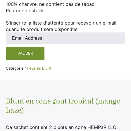
Divers
100% chanvre, ne contient pas de tabac.
Adalya
Rupture de stock
Nouveautés
Al Fakher
S'inscrire la liste d'attente pour recevoir un e-mail
Cristal Puff
quand le produit sera disponible
Entrez
SoGood
votre
adresse
VALIDER
e-
mail
10ml
pour
Catégorie :
Feuilles Blunt
50ml
rejoindre
la
100ml
liste
Booster E-Liquide
d'attente
pour
Blunt en cone gout tropical (mango
ce
haze)
produit
Salé
Ce sachet contient 2 blunts en cone HEMPaRILLO
Sucré