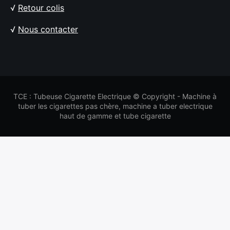
√
Retour colis
√
Nous contacter
TCE : Tubeuse Cigarette Electrique © Copyright - Machine à
tuber les cigarettes pas chère, machine a tuber electrique
haut de gamme et tube cigarette