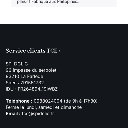
plaisir ! Fabriqué aux Philippines…
Service clients TCE :
SPi DCLiC
96 impasse du serpolet
83210 La Farlède
Siren : 791551732
IDU : FR264894_19IWBZ
Téléphone :
0988024004 (de 9h à 17h30)
Fermé le lundi, samedi et dimanche
Email :
tce@spidclic.fr