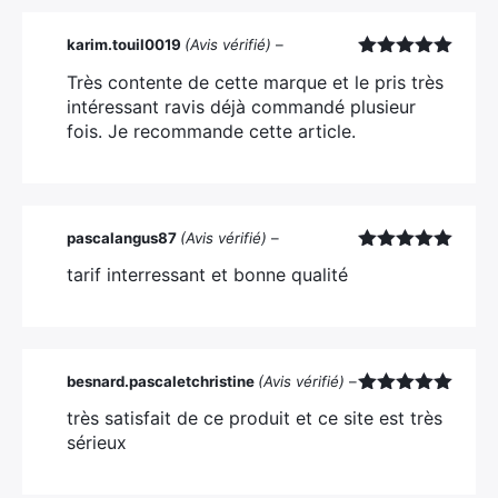
karim.touil0019
(Avis vérifié)
–
Note
5
sur
Très contente de cette marque et le pris très
5
intéressant ravis déjà commandé plusieur
fois. Je recommande cette article.
pascalangus87
(Avis vérifié)
–
Note
5
sur
tarif interressant et bonne qualité
5
besnard.pascaletchristine
(Avis vérifié)
–
Note
5
sur
très satisfait de ce produit et ce site est très
5
sérieux