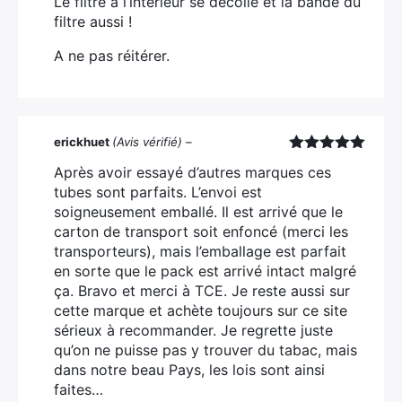
Le filtre à l’intérieur se décolle et la bande du
filtre aussi !
A ne pas réitérer.
erickhuet
(Avis vérifié)
–
Note
5
sur
Après avoir essayé d’autres marques ces
5
tubes sont parfaits. L’envoi est
soigneusement emballé. Il est arrivé que le
carton de transport soit enfoncé (merci les
transporteurs), mais l’emballage est parfait
en sorte que le pack est arrivé intact malgré
ça. Bravo et merci à TCE. Je reste aussi sur
cette marque et achète toujours sur ce site
sérieux à recommander. Je regrette juste
qu’on ne puisse pas y trouver du tabac, mais
dans notre beau Pays, les lois sont ainsi
faites…