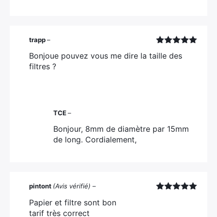
trapp
–
Note
5
sur
Bonjoue pouvez vous me dire la taille des
5
filtres ?
TCE
–
Bonjour, 8mm de diamètre par 15mm
de long. Cordialement,
pintont
(Avis vérifié)
–
Note
5
sur
Papier et filtre sont bon
5
tarif très correct