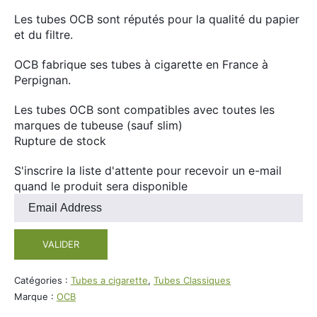
Divers
Les tubes OCB sont réputés pour la qualité du papier
Adalya
et du filtre.
Nouveautés
Al Fakher
OCB fabrique ses tubes à cigarette en France à
Cristal Puff
Perpignan.
SoGood
Les tubes OCB sont compatibles avec toutes les
marques de tubeuse (sauf slim)
Rupture de stock
10ml
S'inscrire la liste d'attente pour recevoir un e-mail
50ml
quand le produit sera disponible
100ml
Entrez
votre
Booster E-Liquide
adresse
VALIDER
e-
mail
pour
Catégories :
Tubes a cigarette
,
Tubes Classiques
Salé
rejoindre
Marque :
OCB
Sucré
la