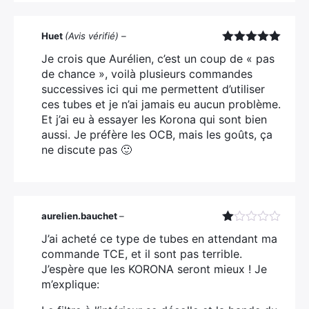
×
Huet
(Avis vérifié)
–
Note
5
sur
Je crois que Aurélien, c’est un coup de « pas
5
de chance », voilà plusieurs commandes
successives ici qui me permettent d’utiliser
Rechercher
ces tubes et je n’ai jamais eu aucun problème.
:
Et j’ai eu à essayer les Korona qui sont bien
aussi. Je préfère les OCB, mais les goûts, ça
ne discute pas 🙂
aurelien.bauchet
–
Note
J’ai acheté ce type de tubes en attendant ma
1
commande TCE, et il sont pas terrible.
sur
5
J’espère que les KORONA seront mieux ! Je
m’explique: