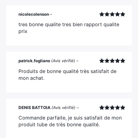
nicolecolenson
–
Note
5
sur
tres bonne qualite tres bien rapport qualite
5
prix
patrick.fogliano
(Avis vérifié)
–
Note
5
sur
Produits de bonne qualité très satisfait de
5
mon achat.
DENIS BATTOIA
(Avis vérifié)
–
Note
5
sur
Commande parfaite, je suis satisfait de mon
5
produit tube de très bonne qualité.