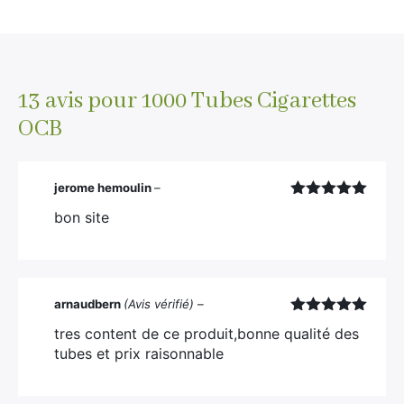
13 avis pour
1000 Tubes Cigarettes
OCB
jerome hemoulin
–
Note
5
sur
bon site
5
arnaudbern
(Avis vérifié)
–
Note
5
sur
tres content de ce produit,bonne qualité des
5
tubes et prix raisonnable