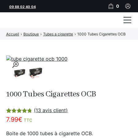
0
09 88 02 40 04
Accueil
›
Boutique
›
Tubes a cigarette
›
1000 Tubes Cigarettes OCB
Tubeuses
Tubes
Feuilles
🔍
Filtres
Rouleuses
1000 Tubes Cigarettes OCB
Briquets
(
13
avis client)
Vape
Noté
13
4.69
7.99
€
TTC
sur 5
CBD
basé sur
notations
Boite de 1000 tubes à cigarette OCB.
JNR
client