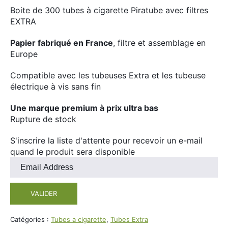
Divers
Boite de 300 tubes à cigarette Piratube avec filtres
Adalya
EXTRA
Nouveautés
Al Fakher
Papier fabriqué en France
, filtre et assemblage en
Cristal Puff
Europe
SoGood
Compatible avec les tubeuses Extra et les tubeuse
électrique à vis sans fin
Une marque premium à prix ultra bas
10ml
Rupture de stock
50ml
S'inscrire la liste d'attente pour recevoir un e-mail
100ml
quand le produit sera disponible
Booster E-Liquide
Entrez
votre
adresse
VALIDER
e-
Salé
mail
pour
Catégories :
Tubes a cigarette
,
Tubes Extra
Sucré