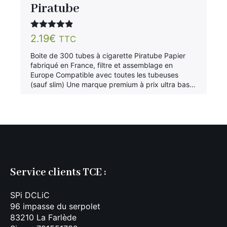
Piratube
Note
4.78
2.19
€
TTC
sur 5
Boite de 300 tubes à cigarette Piratube Papier
fabriqué en France, filtre et assemblage en
Europe Compatible avec toutes les tubeuses
(sauf slim) Une marque premium à prix ultra bas…
Service clients TCE :
SPi DCLiC
96 impasse du serpolet
83210 La Farlède