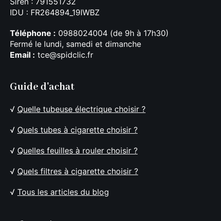
Siren : 791551732
IDU : FR264894_19IWBZ
Téléphone :
0988024004 (de 9h à 17h30)
Fermé le lundi, samedi et dimanche
Email :
tce@spidclic.fr
Guide d'achat
√
Quelle tubeuse électrique choisir ?
√
Quels tubes à cigarette choisir ?
√
Quelles feuilles à rouler choisir ?
√
Quels filtres à cigarette choisir ?
√
Tous les articles du blog