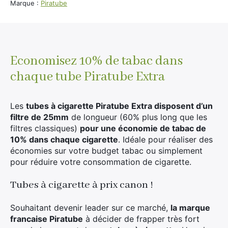
rejoindre
Marque :
Piratube
la
liste
d'attente
pour
ce
Economisez 10% de tabac dans
produit
chaque tube Piratube Extra
Les
tubes à cigarette Piratube Extra disposent d’un
filtre de 25mm
de longueur (60% plus long que les
filtres classiques)
pour une économie de tabac de
10% dans chaque cigarette
. Idéale pour réaliser des
économies sur votre budget tabac ou simplement
pour réduire votre consommation de cigarette.
Tubes à cigarette à prix canon !
Souhaitant devenir leader sur ce marché,
la marque
francaise Piratube
à décider de frapper très fort