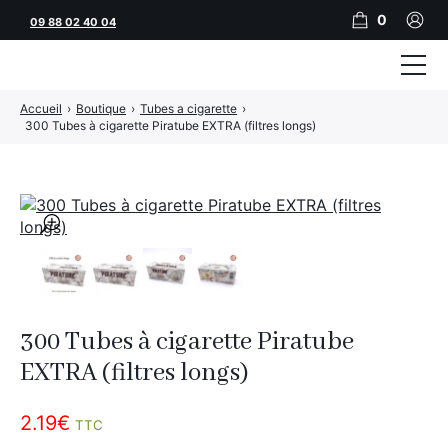
0
09 88 02 40 04
Accueil
›
Boutique
›
Tubes a cigarette
›
Tubeuses
300 Tubes à cigarette Piratube EXTRA (filtres longs)
Tubes
Feuilles
🔍
Filtres
Rouleuses
Briquets
300 Tubes à cigarette Piratube
EXTRA (filtres longs)
Vape
CBD
2.19
€
TTC
JNR