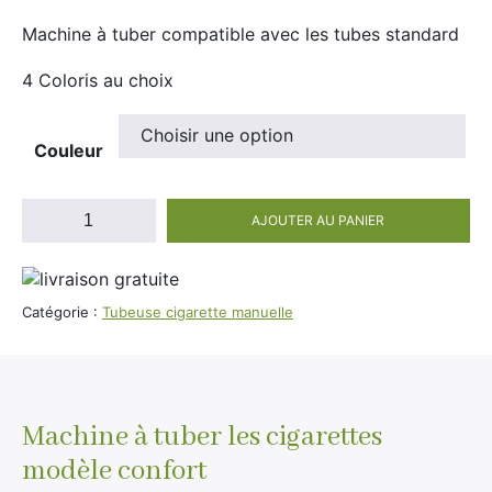
Divers
Adalya
Machine à tuber compatible avec les tubes standard
Nouveautés
Al Fakher
4 Coloris au choix
Cristal Puff
SoGood
Couleur
quantité
AJOUTER AU PANIER
de
10ml
Tubeuse
50ml
à
cigarette
100ml
Catégorie :
Tubeuse cigarette manuelle
confort
Booster E-Liquide
Machine à tuber les cigarettes
Salé
modèle confort
Sucré