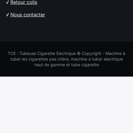
√
Retour colis
√
Nous contacter
TCE : Tubeuse Cigarette Electrique © Copyright - Machine à
tuber les cigarettes pas chère, machine a tuber electrique
haut de gamme et tube cigarette