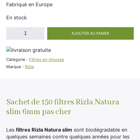
Divers
Fabriqué en Europe
Adalya
Nouveautés
En stock
Al Fakher
Cristal Puff
quantité
AJOUTER AU PANIER
de
SoGood
150
Filtres
Rizla
Catégorie :
Filtres en mousse
Natura
Marque :
Rizla
10ml
Slim
50ml
6mm
100ml
Booster E-Liquide
Sachet de 150 filtres Rizla Natura
slim 6mm pas cher
Salé
Les
filtres Rizla Natura slim
sont biodégradable en
Sucré
quelques semaines contre quelques années pour les