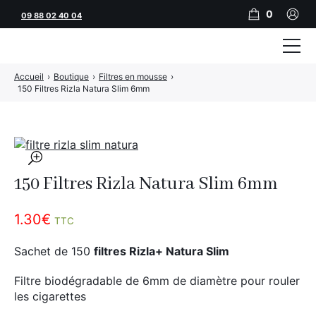
0
09 88 02 40 04
Accueil
›
Boutique
›
Filtres en mousse
›
Tubeuses
150 Filtres Rizla Natura Slim 6mm
Tubes
Feuilles
🔍
Filtres
150 Filtres Rizla Natura Slim 6mm
Rouleuses
1.30
€
TTC
Briquets
Sachet de 150
filtres Rizla+ Natura Slim
Vape
Filtre biodégradable de 6mm de diamètre pour rouler
CBD
les cigarettes
JNR