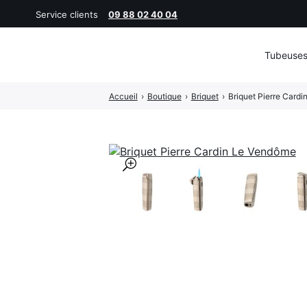
Service clients
09 88 02 40 04
Tubeuse
Rechercher
Accueil
›
Boutique
›
Briquet
›
Briquet Pierre Card
:
🔍