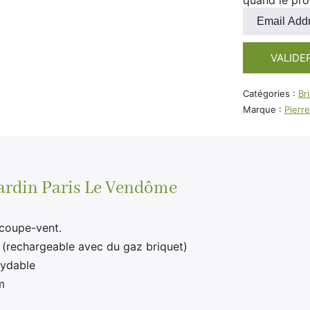
quand le pro
Entrez
votre
adresse
VALIDE
e-
mail
pour
Catégories :
Br
rejoindre
Marque :
Pierr
la
liste
d'attente
pour
ce
Cardin Paris Le Vendôme
produit
 coupe-vent.
 (rechargeable avec du gaz briquet)
xydable
m