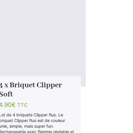
4 x Briquet Clipper
5 x Briqu
Soft
Mini
4.90
€
TTC
Note
4.67
3.50
€
TTC
Lot de 4 briquets Clipper fluo. Le
sur 5
briquet Clipper fluo est de couleur
Lot de 5 brique
unie, simple, mais super fun.
fluo ! Briquet je
Rechargeable avec flamme réglable et