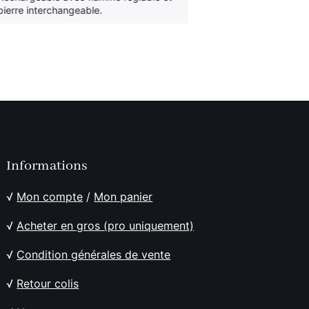
depuis plus de
pierre interchangeable.
Informations
√
Mon compte
/
Mon panier
√
Acheter en gros (pro uniquement)
√
Condition générales de vente
√
Retour colis