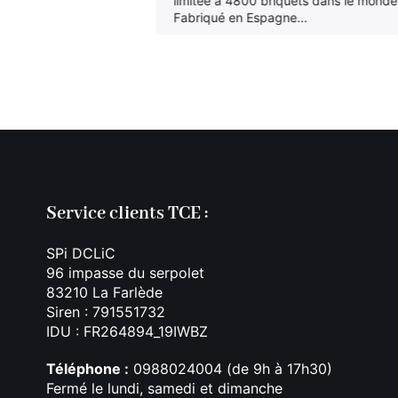
limitée à 4800 briquets dans le monde
Fabriqué en Espagne…
Service clients TCE :
SPi DCLiC
96 impasse du serpolet
83210 La Farlède
Siren : 791551732
IDU : FR264894_19IWBZ
Téléphone :
0988024004 (de 9h à 17h30)
Fermé le lundi, samedi et dimanche