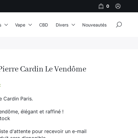
0
×
s
Vape
CBD
Divers
Nouveautés
JNR
Adalya
Pierre Cardin Le Vendôme
Al Fakher
Cristal Puff
C
SoGood
e Cardin Paris.
ndôme, élégant et raffiné !
stock
10ml
50ml
 liste d'attente pour recevoir un e-mail