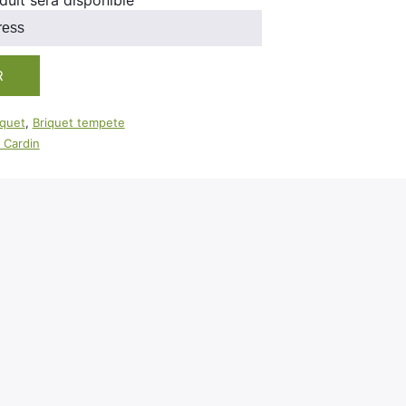
duit sera disponible
100ml
Booster E-Liquide
Salé
Sucré
R
iquet
,
Briquet tempete
e Cardin