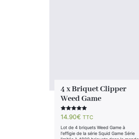
che
4 x Briquet Clipper
Weed Game
Note
5.00
14.90
€
TTC
teurs de la
sur 5
nde Porsche
Lot de 4 briquets Weed Game à
c ce modèle
l'effigie de la série Squid Game Série
hoix…