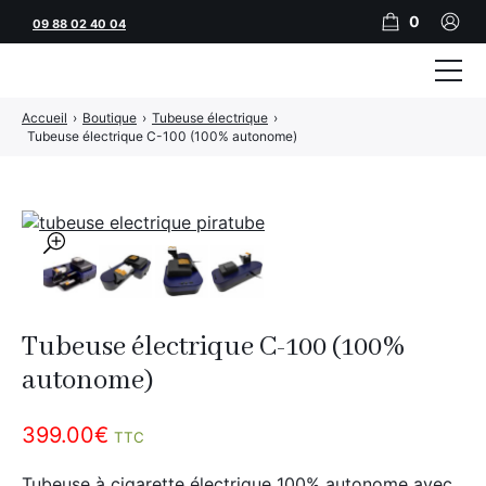
0
09 88 02 40 04
Accueil
›
Boutique
›
Tubeuse électrique
›
Tubeuses
Tubeuse électrique C-100 (100% autonome)
Tubes
Feuilles
🔍
Filtres
Rouleuses
Tubeuse électrique C-100 (100%
Briquets
autonome)
Vape
399.00
€
TTC
CBD
JNR
Tubeuse à cigarette électrique 100% autonome avec