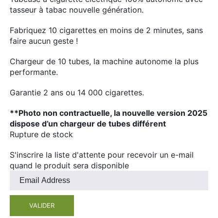
Divers
tasseur à tabac nouvelle génération.
Adalya
Nouveautés
Al Fakher
Fabriquez 10 cigarettes en moins de 2 minutes, sans
faire aucun geste !
Cristal Puff
SoGood
Chargeur de 10 tubes, la machine autonome la plus
performante.
Garantie 2 ans ou 14 000 cigarettes.
10ml
**Photo non contractuelle, la nouvelle version 2025
50ml
dispose d’un chargeur de tubes différent
Rupture de stock
100ml
Booster E-Liquide
S'inscrire la liste d'attente pour recevoir un e-mail
quand le produit sera disponible
Entrez
votre
Salé
adresse
VALIDER
e-
Sucré