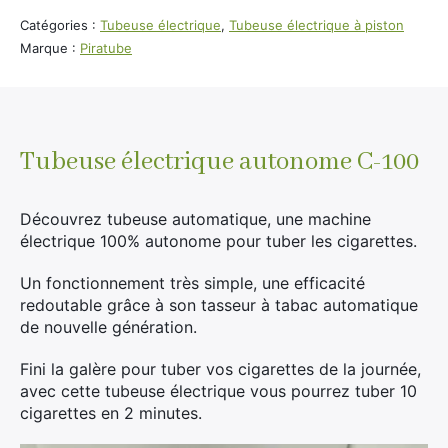
mail
pour
Catégories :
Tubeuse électrique
,
Tubeuse électrique à piston
rejoindre
Marque :
Piratube
la
liste
d'attente
pour
ce
Tubeuse électrique autonome C-100
produit
Découvrez tubeuse automatique, une machine
électrique 100% autonome pour tuber les cigarettes.
Un fonctionnement très simple, une efficacité
redoutable grâce à son tasseur à tabac automatique
de nouvelle génération.
Fini la galère pour tuber vos cigarettes de la journée,
avec cette tubeuse électrique vous pourrez tuber 10
cigarettes en 2 minutes.