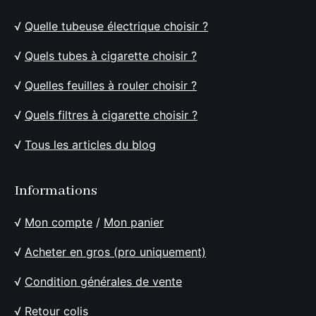
√
Quelle tubeuse électrique choisir ?
√
Quels tubes à cigarette choisir ?
√
Quelles feuilles à rouler choisir ?
√
Quels filtres à cigarette choisir ?
√
Tous les articles du blog
Informations
√
Mon compte
/
Mon panier
√
Acheter en gros (pro uniquement)
√
Condition générales de vente
√
Retour colis