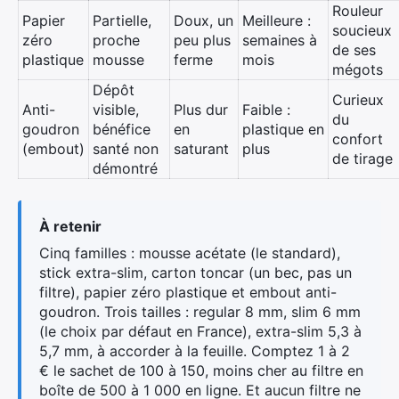
Rouleur
Papier
Partielle,
Doux, un
Meilleure :
soucieux
zéro
proche
peu plus
semaines à
de ses
plastique
mousse
ferme
mois
mégots
Dépôt
Curieux
Anti-
visible,
Plus dur
Faible :
du
goudron
bénéfice
en
plastique en
confort
(embout)
santé non
saturant
plus
de tirage
démontré
À retenir
Cinq familles : mousse acétate (le standard),
stick extra-slim, carton toncar (un bec, pas un
filtre), papier zéro plastique et embout anti-
goudron. Trois tailles : regular 8 mm, slim 6 mm
(le choix par défaut en France), extra-slim 5,3 à
5,7 mm, à accorder à la feuille. Comptez 1 à 2
€ le sachet de 100 à 150, moins cher au filtre en
boîte de 500 à 1 000 en ligne. Et aucun filtre ne