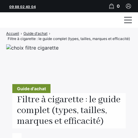
0
09 88 02 40 04
Accueil
›
Guide d'achat
›
Tubeuses
Filtre à cigarette : le guide complet (types, tailles, marques et efficacité)
Tubes
Feuilles
Filtres
Rouleuses
Guide d'achat
Filtre à cigarette : le guide
Briquets
complet (types, tailles,
Vape
marques et efficacité)
CBD
JNR