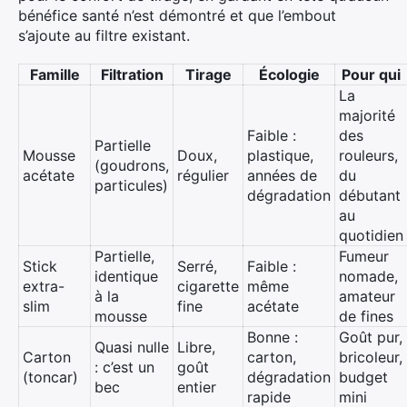
bénéfice santé n’est démontré et que l’embout
s’ajoute au filtre existant.
Famille
Filtration
Tirage
Écologie
Pour qui
La
majorité
Faible :
des
Partielle
Mousse
Doux,
plastique,
rouleurs,
(goudrons,
acétate
régulier
années de
du
particules)
dégradation
débutant
au
quotidien
Partielle,
Fumeur
Stick
Serré,
Faible :
identique
nomade,
extra-
cigarette
même
à la
amateur
slim
fine
acétate
mousse
de fines
Bonne :
Goût pur,
Quasi nulle
Libre,
Carton
carton,
bricoleur,
: c’est un
goût
(toncar)
dégradation
budget
bec
entier
rapide
mini