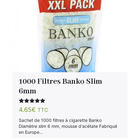
1000 Filtres Banko Slim
6mm
Note
5.00
4.65
€
TTC
sur 5
Sachet de 1000 filtres à cigarette Banko
Diamètre slim 6 mm, mousse d'acétate Fabriqué
en Europe…