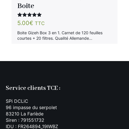
Boite
Note
5.00
5.00
€
TTC
sur 5
Boite Gizeh Box 3 en 1. Carnet de 120 feuilles
courtes + 20 filtres. Qualité Allemande…
Service clients TCE :
SPi DCLiC
96 impasse du serpolet
83210 La Farlède
Siren : 791551732
IDU : FR264894_19IWBZ