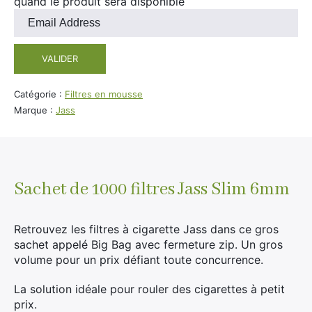
quand le produit sera disponible
Entrez
votre
adresse
VALIDER
e-
mail
pour
Catégorie :
Filtres en mousse
rejoindre
Marque :
Jass
la
liste
d'attente
pour
ce
Sachet de 1000 filtres Jass Slim 6mm
produit
Retrouvez les filtres à cigarette Jass dans ce gros
sachet appelé Big Bag avec fermeture zip. Un gros
volume pour un prix défiant toute concurrence.
La solution idéale pour rouler des cigarettes à petit
prix.