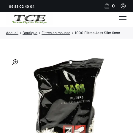
0
09 88 02 40 04
Accueil
›
Boutique
›
Filtres en mousse
›
1000 Filtres Jass Slim 6mm
Tubeuses
Tubes
Feuilles
🔍
Filtres
Rouleuses
Briquets
Vape
CBD
JNR