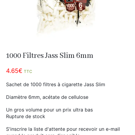
Divers
Adalya
Nouveautés
Al Fakher
Cristal Puff
SoGood
1000 Filtres Jass Slim 6mm
10ml
4.65
€
TTC
50ml
Sachet de 1000 filtres à cigarette Jass Slim
100ml
Booster E-Liquide
Diamètre 6mm, acétate de cellulose
Un gros volume pour un prix ultra bas
Rupture de stock
Salé
S'inscrire la liste d'attente pour recevoir un e-mail
Sucré