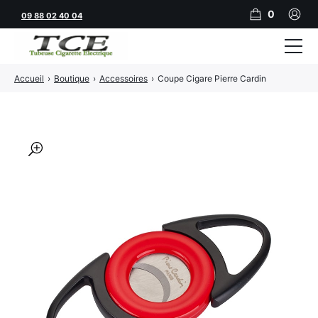
0
09 88 02 40 04
Accueil
›
Boutique
›
Accessoires
›
Coupe Cigare Pierre Cardin
Tubeuses
Tubes
Feuilles
🔍
Filtres
Rouleuses
Briquets
Vape
CBD
JNR