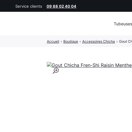
Service clients
09 88 02 40 04
Tubeuse
Rechercher
Accueil
›
Boutique
›
Accessoires Chicha
›
Gout Ch
:
🔍