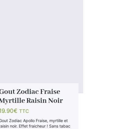
Gout Zodiac Fraise
Gout Chi
Myrtille Raisin Noir
Raisin 2
19.90
€
19.90
€
TTC
TT
Gout Zodiac Apollo Fraise, myrtille et
Gout sans taba
raisin noir. Effet fraicheur ! Sans tabac
saveur Raisin 2