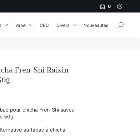
0
×
s
Vape
CBD
Divers
Nouveautés
JNR
Adalya
cha Fren-Shi Raisin
Al Fakher
50g
Cristal Puff
SoGood
bac pour chicha Fren-Shi saveur
e 50g.
10ml
lternative au tabac à chicha.
50ml