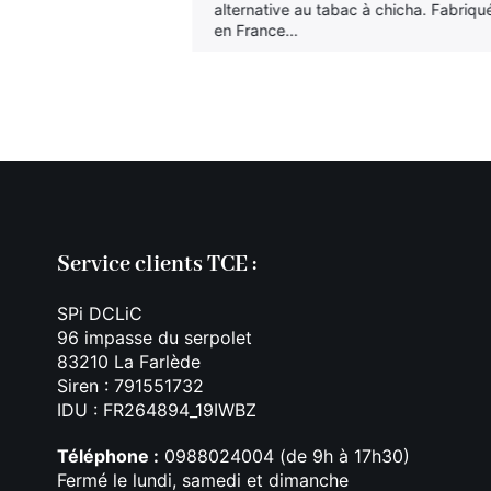
hicha Fren-Shi
alternative au tabac à chicha. Fabriqu
ion 200g. La
en France…
tabac à chicha.
Service clients TCE :
SPi DCLiC
96 impasse du serpolet
83210 La Farlède
Siren : 791551732
IDU : FR264894_19IWBZ
Téléphone :
0988024004 (de 9h à 17h30)
Fermé le lundi, samedi et dimanche