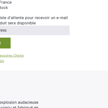
100ml
France
stock
Booster E-Liquide
Salé
 liste d'attente pour recevoir un e-mail
Sucré
duit sera disponible
R
essoires Chicha
Shi
 explosion audacieuse
 conçu et fabriqué en