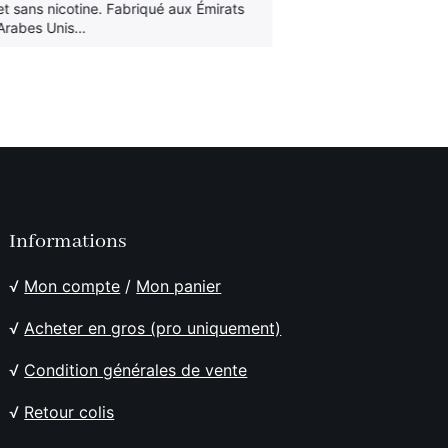
et sans nicotine. Fabriqué aux Émirats
alternative au 
Arabes Unis…
en France…
Informations
√
Mon compte
/
Mon panier
√
Acheter en gros (pro uniquement)
√
Condition générales de vente
√
Retour colis