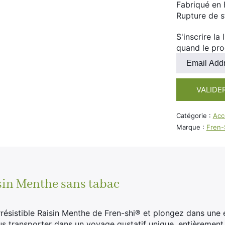
Fabriqué en 
Rupture de 
S'inscrire la
quand le pro
Entrez
votre
adresse
VALIDE
e-
mail
pour
Catégorie :
Acc
rejoindre
Marque :
Fren-
la
liste
d'attente
pour
ce
sin Menthe sans tabac
produit
résistible Raisin Menthe de Fren-shi® et plongez dans une
us transporter dans un voyage gustatif unique, entièrement