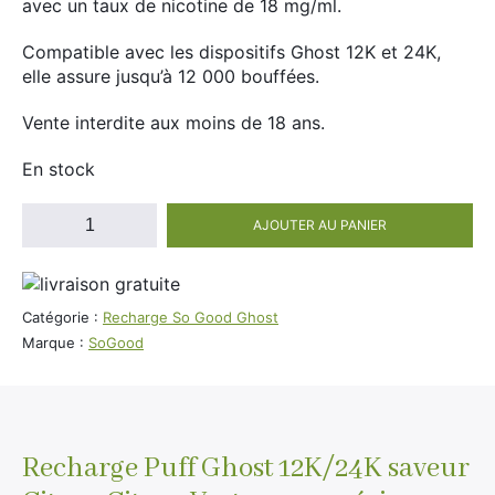
avec un taux de nicotine de 18 mg/ml.
Divers
Adalya
Compatible avec les dispositifs Ghost 12K et 24K,
Nouveautés
Al Fakher
elle assure jusqu’à 12 000 bouffées.
Cristal Puff
Vente interdite aux moins de 18 ans.
SoGood
En stock
quantité
AJOUTER AU PANIER
de
10ml
Recharge
50ml
Puff
100ml
Ghost
Catégorie :
Recharge So Good Ghost
12K/24K
Marque :
SoGood
Booster E-Liquide
Citron
Citron
Vert
18mg
Salé
Nicotine
Recharge Puff Ghost 12K/24K saveur
Sucré