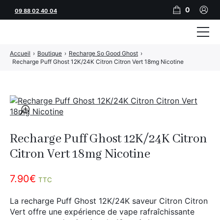
0
09 88 02 40 04
Accueil
›
Boutique
›
Recharge So Good Ghost
›
Tubeuses
Recharge Puff Ghost 12K/24K Citron Citron Vert 18mg Nicotine
Tubes
Feuilles
🔍
Filtres
Recharge Puff Ghost 12K/24K Citron
Rouleuses
Citron Vert 18mg Nicotine
Briquets
7.90
€
TTC
Vape
La recharge Puff Ghost 12K/24K saveur Citron Citron
CBD
Vert offre une expérience de vape rafraîchissante
JNR