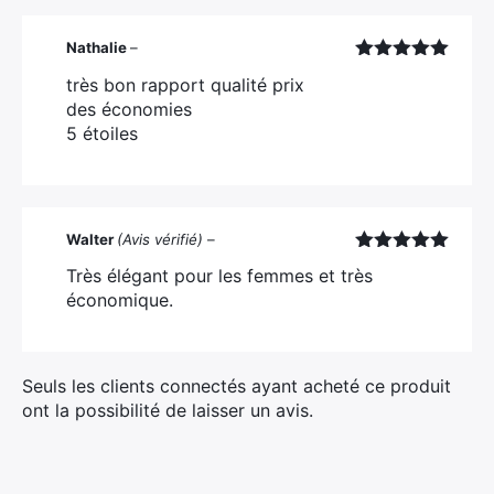
Nathalie
–
Note
5
sur
très bon rapport qualité prix
5
des économies
5 étoiles
×
Walter
(Avis vérifié)
–
Rechercher
Note
5
sur
Très élégant pour les femmes et très
5
:
économique.
Seuls les clients connectés ayant acheté ce produit
ont la possibilité de laisser un avis.