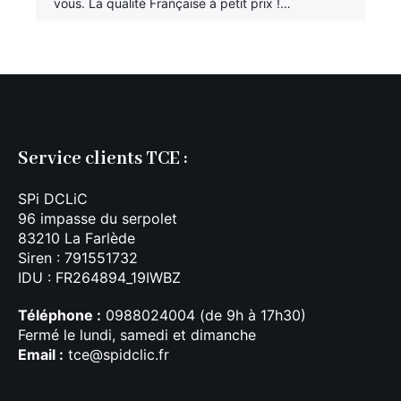
vous. La qualité Française à petit prix !…
Service clients TCE :
SPi DCLiC
96 impasse du serpolet
83210 La Farlède
Siren : 791551732
IDU : FR264894_19IWBZ
Téléphone :
0988024004 (de 9h à 17h30)
Fermé le lundi, samedi et dimanche
Email :
tce@spidclic.fr