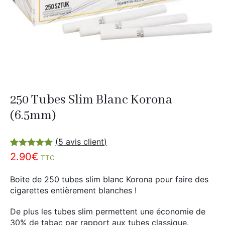
Divers
Adalya
Nouveautés
Al Fakher
Cristal Puff
SoGood
250 Tubes Slim Blanc Korona
10ml
(6.5mm)
50ml
100ml
(
5
avis client)
Noté
5
5.00
2.90
€
Booster E-Liquide
TTC
sur 5
basé sur
notations
Boite de 250 tubes slim blanc Korona pour faire des
client
cigarettes entièrement blanches !
Salé
De plus les tubes slim permettent une économie de
Sucré
30% de tabac par rapport aux tubes classique.