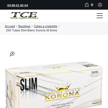
0
09 88 02 40 04
Accueil
›
Boutique
›
Tubes a cigarette
›
Tubeuses
250 Tubes Slim Blanc Korona (6.5mm)
Tubes
Feuilles
🔍
Filtres
Rouleuses
Briquets
Vape
CBD
JNR