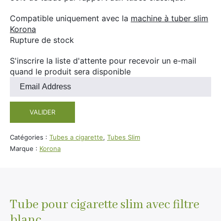
Compatible uniquement avec la
machine à tuber slim
Korona
Rupture de stock
S'inscrire la liste d'attente pour recevoir un e-mail
quand le produit sera disponible
Entrez
votre
adresse
VALIDER
e-
mail
pour
Catégories :
Tubes a cigarette
,
Tubes Slim
rejoindre
Marque :
Korona
la
liste
d'attente
pour
ce
Tube pour cigarette slim avec filtre
produit
blanc