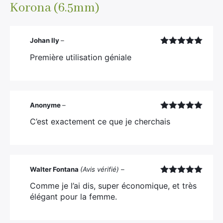
Korona (6.5mm)
Johan Ily
–
Note
5
sur
Première utilisation géniale
5
Anonyme
–
Note
5
sur
C’est exactement ce que je cherchais
5
Walter Fontana
(Avis vérifié)
–
Note
5
sur
Comme je l’ai dis, super économique, et très
5
élégant pour la femme.