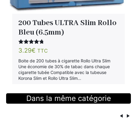
200 Tubes ULTRA Slim Rollo
Bleu (6.5mm)
Note
4.67
3.29
€
TTC
sur 5
Boite de 200 tubes à cigarette Rollo Ultra Slim
Une économie de 30% de tabac dans chaque
cigarette tubée Compatible avec la tubeuse
Korona Slim et Rollo Ultra Slim…
Dans la même catégorie