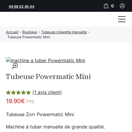
0
09 88 02 40 04
Accueil
›
Boutique
›
Tubeuse cigarette manuelle
›
Tubeuses
Tubeuse Powermatic Mini
Tubes
Feuilles
🔍
Filtres
Tubeuse Powermatic Mini
Rouleuses
(
1
avis client)
Briquets
Noté
1
5.00
19.90
€
TTC
sur 5
basé sur
Vape
notation
Tubeuse Zorr Powermatic Mini
client
CBD
Machine à tuber manuelle de grande qualité.
JNR