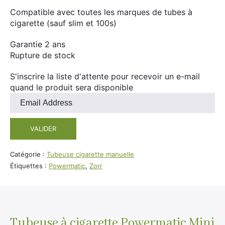
Divers
Compatible avec toutes les marques de tubes à
Adalya
cigarette (sauf slim et 100s)
Nouveautés
Al Fakher
Garantie 2 ans
Cristal Puff
Rupture de stock
SoGood
S'inscrire la liste d'attente pour recevoir un e-mail
quand le produit sera disponible
Entrez
10ml
votre
adresse
50ml
VALIDER
e-
100ml
mail
pour
Catégorie :
Tubeuse cigarette manuelle
Booster E-Liquide
rejoindre
Étiquettes :
Powermatic
,
Zorr
la
liste
d'attente
Salé
pour
Sucré
ce
Tubeuse à cigarette Powermatic Mini