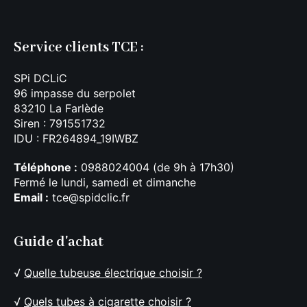
Service clients TCE :
SPi DCLiC
96 impasse du serpolet
83210 La Farlède
Siren : 791551732
IDU : FR264894_19IWBZ
Téléphone :
0988024004 (de 9h à 17h30)
Fermé le lundi, samedi et dimanche
Email :
tce@spidclic.fr
Guide d'achat
√
Quelle tubeuse électrique choisir ?
√
Quels tubes à cigarette choisir ?