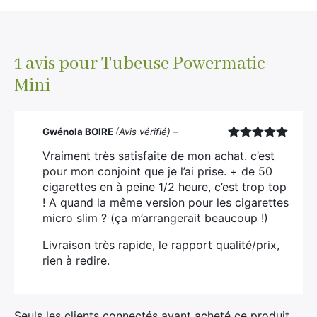
1 avis pour
Tubeuse Powermatic
×
Mini
Rechercher
Gwénola BOIRE
(Avis vérifié)
–
:
Note
5
sur
Vraiment très satisfaite de mon achat. c’est
5
pour mon conjoint que je l’ai prise. + de 50
cigarettes en à peine 1/2 heure, c’est trop top
! A quand la même version pour les cigarettes
micro slim ? (ça m’arrangerait beaucoup !)
Livraison très rapide, le rapport qualité/prix,
rien à redire.
Seuls les clients connectés ayant acheté ce produit